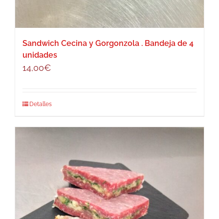
Sandwich Cecina y Gorgonzola . Bandeja de 4
unidades
14,00
€
Detalles