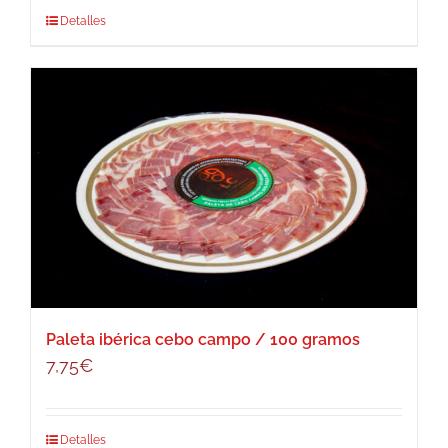
Detalles
Paleta ibérica cebo campo / 100 gramos
7,75
€
Detalles