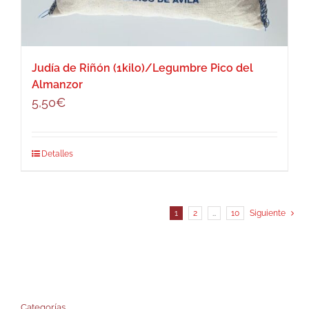
Judía de Riñón (1kilo)/Legumbre Pico del
Almanzor
5,50
€
Detalles
1
2
…
10
Siguiente
Categorías