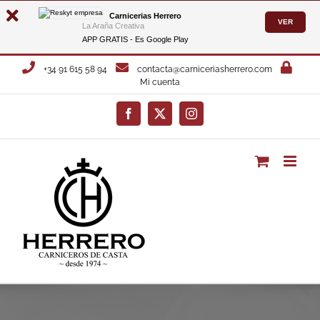
Carnicerias Herrero
VER
La Araña Creativa
APP GRATIS - Es
Google Play
Saltar
+34 91 615 58 94
contacta@carniceriasherrero.com
al
Mi cuenta
contenido
Facebook
X
Instagram