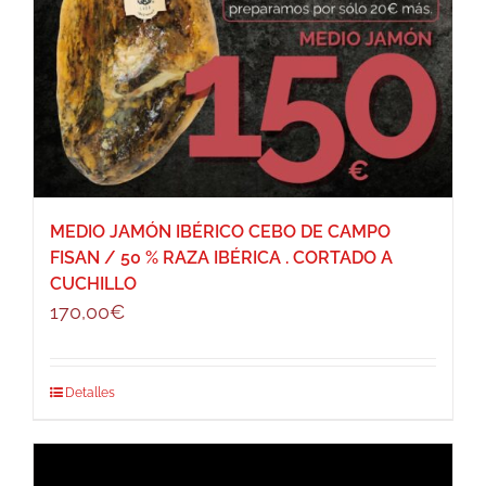
MEDIO JAMÓN IBÉRICO CEBO DE CAMPO
FISAN / 50 % RAZA IBÉRICA . CORTADO A
CUCHILLO
170,00
€
Detalles