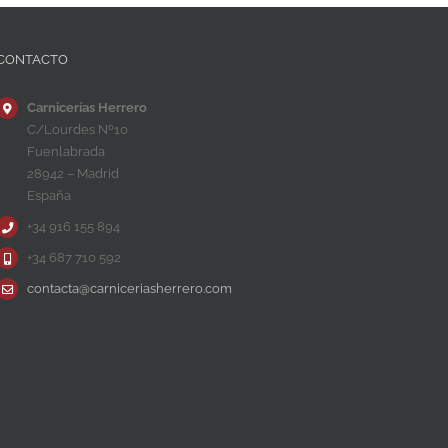
CONTACTO
Carnicerías Herrero
C/Lourdes Nº10
Fuenlabrada
28942 – Madrid
España
+34 916 155 894
+34 687 710 592
contacta@carniceriasherrero.com