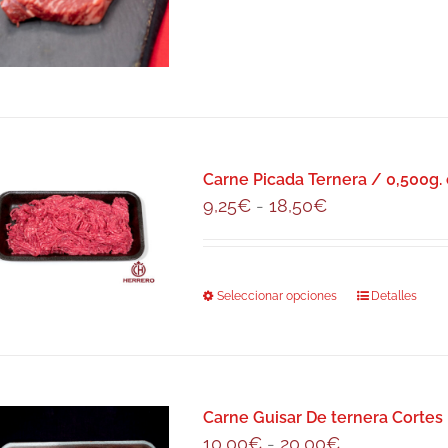
variantes.
Las
opciones
se
pueden
elegir
en
Carne Picada Ternera / 0,500g. 
la
Rango
9,25
€
-
18,50
€
página
de
de
precios:
producto
desde
Seleccionar opciones
Este
Detalles
9,25€
producto
hasta
tiene
18,50€
múltiples
variantes.
Carne Guisar De ternera Cortes 
Las
Rango
10,00
€
-
20,00
€