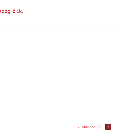
500g. ó 1k.
Anterior
1
2