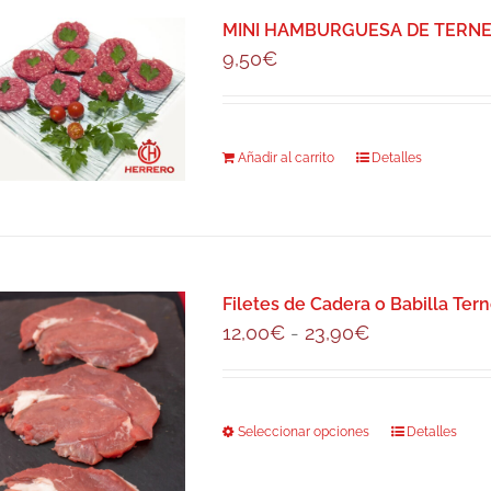
MINI HAMBURGUESA DE TERNERA 
9,50
€
Añadir al carrito
Detalles
Filetes de Cadera o Babilla Tern
Rango
12,00
€
-
23,90
€
de
precios:
desde
Seleccionar opciones
Este
Detalles
12,00€
producto
hasta