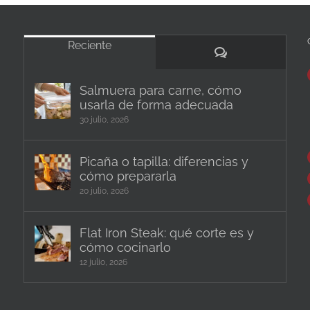
la
página
de
Reciente
Comentarios
producto
Salmuera para carne, cómo
usarla de forma adecuada
30 julio, 2026
Picaña o tapilla: diferencias y
cómo prepararla
20 julio, 2026
Flat Iron Steak: qué corte es y
cómo cocinarlo
12 julio, 2026