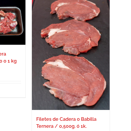
era
0 o 1 kg
ngo
cios:
sde
,00€
ta
,00€
Filetes de Cadera o Babilla
Ternera / 0,500g. ó 1k.