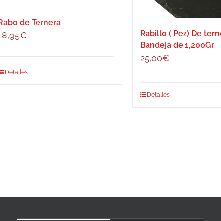
pueden
elegir
Rabo de Ternera
en
Rabillo ( Pez) De tern
18,95
€
la
Bandeja de 1,200Gr
página
25,00
€
de
Detalles
producto
Detalles