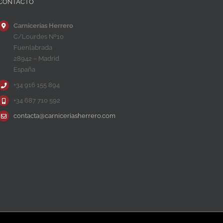
CONTACTO
Carnicerías Herrero
C/Lourdes Nº10
Fuenlabrada
28942 – Madrid
España
+34 916 155 894
+34 687 710 592
contacta@carniceriasherrero.com