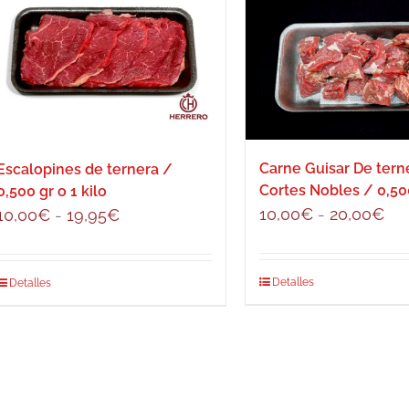
Carne Guisar De tern
Escalopines de ternera /
Cortes Nobles / 0,50
0,500 gr o 1 kilo
Ra
10,00
€
-
20,00
€
Rango
10,00
€
-
19,95
€
de
de
pre
precios:
Este
Detalles
Este
Detalles
de
desde
producto
producto
10
10,00€
tiene
tiene
has
hasta
múltiples
múltiples
20
19,95€
variantes.
variantes.
Las