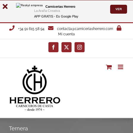
Carnicerias Herrero
VER
La Araña Creativa
APP GRATIS - Es
Google Play
Saltar
+34 91 615 58 94
contacta@carniceriasherrero.com
al
Mi cuenta
contenido
Facebook
X
Instagram
Ternera