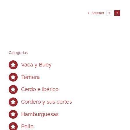
tiene
hasta
múltiples
18,95€
Anterior
1
2
variantes.
Las
opciones
se
pueden
Categorías
elegir
Vaca y Buey
en
la
Ternera
página
Cerdo e Ibérico
de
producto
Cordero y sus cortes
Hamburguesas
Pollo