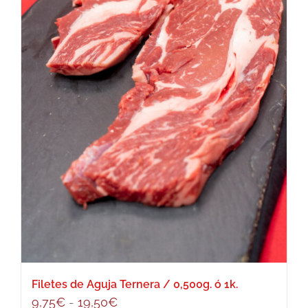
Filetes de Aguja Ternera / 0,500g. ó 1k.
Rango
9,75
€
-
19,50
€