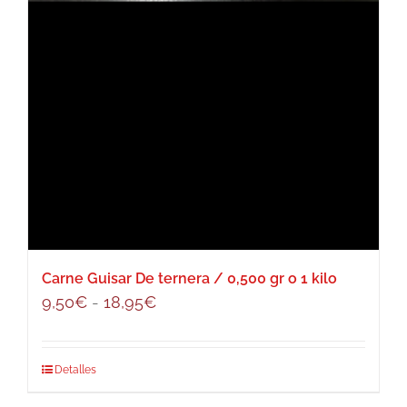
Carne Guisar De ternera / 0,500 gr o 1 kilo
Rango
9,50
€
-
18,95
€
de
precios:
Este
Detalles
desde
producto
9,50€