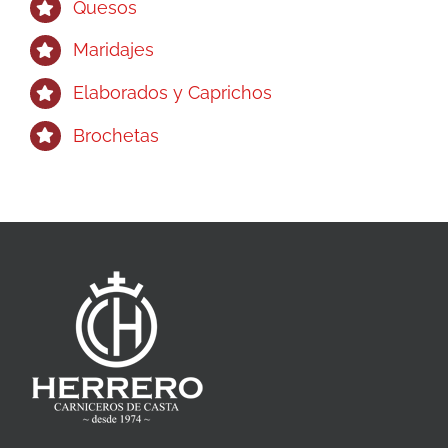
Quesos
Maridajes
Elaborados y Caprichos
Brochetas