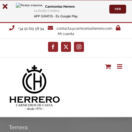
Carnicerias Herrero
VER
La Araña Creativa
APP GRATIS - Es
Google Play
Saltar
+34 91 615 58 94
contacta@carniceriasherrero.com
al
Mi cuenta
contenido
Facebook
X
Instagram
Ternera