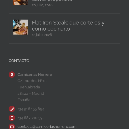
20 julio, 2026
Flat Iron Steak: qué corte es y
cómo cocinarlo
12 julio, 2026
CONTACTO
Carnicerías Herrero
C/Lourdes Nº10
Fuenlabrada
28942 – Madrid
España
+34 916 155 894
+34 687 710 592
contacta@carniceriasherrero.com