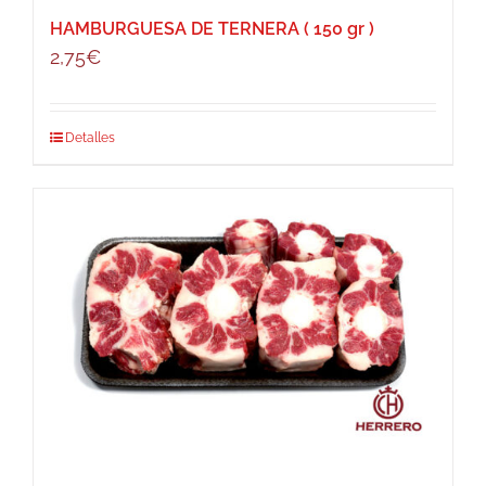
de
HAMBURGUESA DE TERNERA ( 150 gr )
producto
2,75
€
Detalles