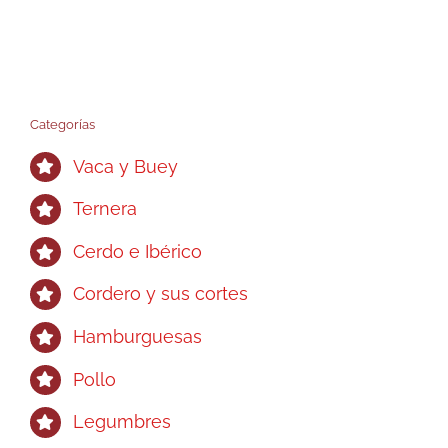
variantes.
Las
opciones
se
pueden
Categorías
elegir
Vaca y Buey
en
la
Ternera
página
Cerdo e Ibérico
de
producto
Cordero y sus cortes
Hamburguesas
Pollo
Legumbres