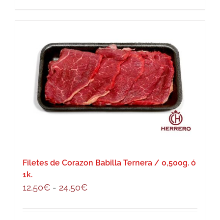
desde
producto
10,00€
tiene
hasta
múltiples
20,00€
variantes.
Las
opciones
se
pueden
elegir
en
la
página
Filetes de Corazon Babilla Ternera / 0,500g. ó
de
1k.
producto
Rango
12,50
€
-
24,50
€
de
precios: