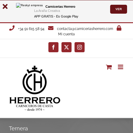
Carnicerias Herrero
VER
La Araña Creativa
APP GRATIS - Es
Google Play
Saltar
+34 91 615 58 94
contacta@carniceriasherrero.com
al
Mi cuenta
contenido
Facebook
X
Instagram
Ternera