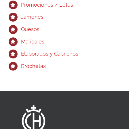
Promociones / Lotes
Jamones
Quesos
Maridajes
Elaborados y Caprichos
Brochetas