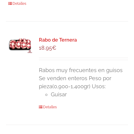
Detalles
en
la
página
de
producto
Rabo de Ternera
18,95
€
Rabos muy frecuentes en guisos
Se venden enteros Peso por
pieza(0,900-1,400gr) Usos:
Guisar
Detalles