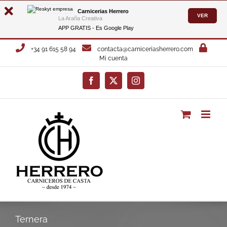
Carnicerias Herrero
VER
La Araña Creativa
APP GRATIS - Es
Google Play
Saltar
+34 91 615 58 94
contacta@carniceriasherrero.com
al
Mi cuenta
contenido
Facebook
X
Instagram
Ternera