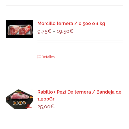
Morcillo ternera / 0,500 o 1 kg
Rango
9,75
€
-
19,50
€
de
precios:
desde
Este
Detalles
9,75€
producto
hasta
tiene
19,50€
múltiples
variantes.
Rabillo ( Pez) De ternera / Bandeja de
Las
1,200Gr
opciones
25,00
€
se
pueden
elegir