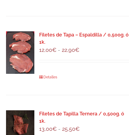
12,50€
producto
hasta
tiene
24,50€
múltiples
variantes.
Filetes de Tapa – Espaldilla / 0,500g. ó
Las
1k.
opciones
Rango
12,00
€
-
22,90
€
se
de
pueden
precios:
elegir
desde
Este
Detalles
en
12,00€
producto
la
hasta
tiene
página
22,90€
múltiples
de
variantes.
producto
Filetes de Tapilla Ternera / 0,500g. ó
Las
1k.
opciones
Rango
13,00
€
-
25,50
€