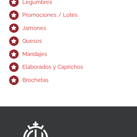
Legumbres
Promociones / Lotes
Jamones
Quesos
Maridajes
Elaborados y Caprichos
Brochetas