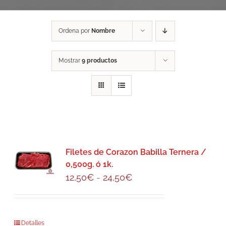
Ordena por
Nombre
Mostrar
9 productos
Filetes de Corazon Babilla Ternera /
0,500g. ó 1k.
Rango
12,50
€
-
24,50
€
de
precios:
desde
Este
Detalles