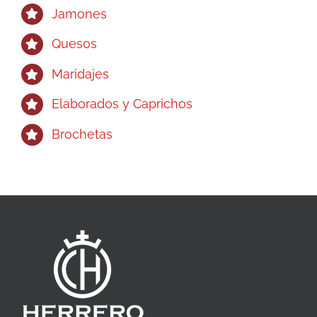
Jamones
Quesos
Maridajes
Elaborados y Caprichos
Brochetas