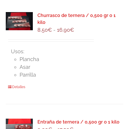
producto
Churrasco de ternera / 0,500 gr o 1
kilo
Rango
8,50
€
-
16,90
€
de
precios:
Usos:
desde
Plancha
8,50€
Asar
hasta
Parrilla
16,90€
Este
Detalles
producto
tiene
múltiples
variantes.
Entraña de ternera / 0,500 gr o 1 kilo
Las