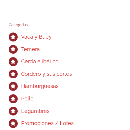
variantes.
Las
opciones
Categorías
se
pueden
Vaca y Buey
elegir
Ternera
en
la
Cerdo e Ibérico
página
de
Cordero y sus cortes
producto
Hamburguesas
Pollo
Legumbres
Promociones / Lotes