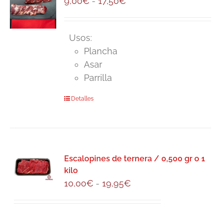
Rango
9,00
€
-
17,50
€
opciones
de
se
precios:
pueden
Usos:
desde
elegir
Plancha
9,00€
en
Asar
hasta
la
Parrilla
17,50€
página
Este
Detalles
de
producto
producto
tiene
múltiples
variantes.
Escalopines de ternera / 0,500 gr o 1
Las
kilo
opciones
Rango
10,00
€
-
19,95
€
se
de
pueden
precios:
elegir