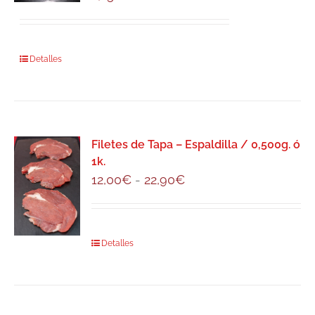
se
pueden
elegir
Detalles
en
la
página
de
producto
Filetes de Tapa – Espaldilla / 0,500g. ó
1k.
Rango
12,00
€
-
22,90
€
de
precios:
desde
Este
Detalles
12,00€
producto
hasta
tiene
22,90€
múltiples