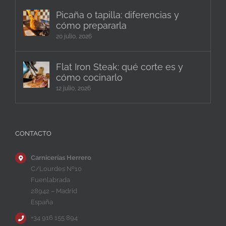
Picaña o tapilla: diferencias y
cómo prepararla
20 julio, 2026
Flat Iron Steak: qué corte es y
cómo cocinarlo
12 julio, 2026
CONTACTO
Carnicerías Herrero
C/Lourdes Nº10
Fuenlabrada
28942 – Madrid
España
+34 916 155 894