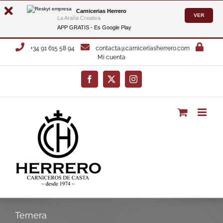
Carnicerias Herrero
VER
La Araña Creativa
APP GRATIS - Es
Google Play
Saltar
+34 91 615 58 94
contacta@carniceriasherrero.com
al
Mi cuenta
contenido
Facebook
X
Instagram
Ternera