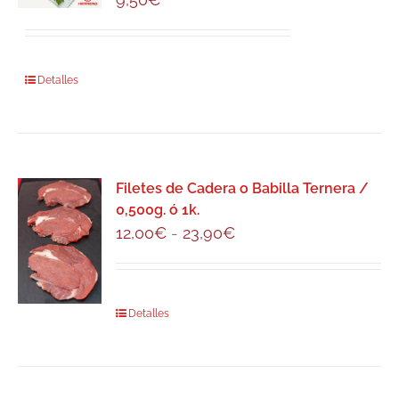
se
pueden
elegir
Detalles
en
la
página
de
producto
Filetes de Cadera o Babilla Ternera /
0,500g. ó 1k.
Rango
12,00
€
-
23,90
€
de
precios:
desde
Este
Detalles
12,00€
producto
hasta
tiene
23,90€
múltiples