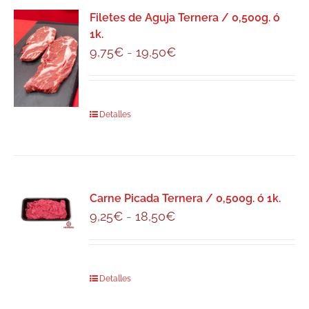
variantes.
Filetes de Aguja Ternera / 0,500g. ó
Las
1k.
opciones
Rango
9,75
€
-
19,50
€
se
de
pueden
precios:
elegir
desde
Este
Detalles
en
9,75€
producto
la
hasta
tiene
página
19,50€
múltiples
de
variantes.
producto
Carne Picada Ternera / 0,500g. ó 1k.
Las
Rango
9,25
€
-
18,50
€
opciones
de
se
precios:
pueden
desde
Este
Detalles
elegir
9,25€
producto
en
hasta