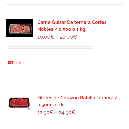
tiene
la
18,50€
múltiples
página
variantes.
de
Carne Guisar De ternera Cortes
Las
producto
Nobles / 0,500 o 1 kg
opciones
Rango
10,00
€
-
20,00
€
se
de
pueden
precios:
elegir
desde
Este
Detalles
en
10,00€
producto
la
hasta
tiene
página
20,00€
múltiples
de
variantes.
producto
Filetes de Corazon Babilla Ternera /
Las
0,500g. ó 1k.
opciones
Rango
12,50
€
-
24,50
€
se
de
pueden
precios: