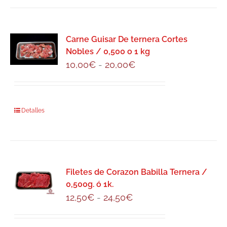
tiene
la
18,50€
múltiples
página
variantes.
de
Carne Guisar De ternera Cortes
Las
producto
Nobles / 0,500 o 1 kg
opciones
Rango
10,00
€
-
20,00
€
se
de
pueden
precios:
elegir
desde
Este
Detalles
en
10,00€
producto
la
hasta
tiene
página
20,00€
múltiples
de
variantes.
producto
Filetes de Corazon Babilla Ternera /
Las
0,500g. ó 1k.
opciones
Rango
12,50
€
-
24,50
€
se
de
pueden
precios: