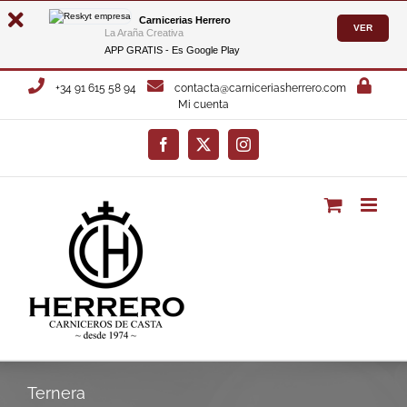
Carnicerias Herrero
VER
La Araña Creativa
APP GRATIS - Es
Google Play
Saltar
+34 91 615 58 94
contacta@carniceriasherrero.com
al
Mi cuenta
contenido
Facebook
X
Instagram
Ternera