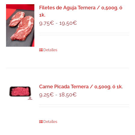
variantes.
Filetes de Aguja Ternera / 0,500g. ó
Las
1k.
opciones
Rango
9,75
€
-
19,50
€
se
de
pueden
precios:
elegir
desde
Este
Detalles
en
9,75€
producto
la
hasta
tiene
página
19,50€
múltiples
de
variantes.
producto
Carne Picada Ternera / 0,500g. ó 1k.
Las
Rango
9,25
€
-
18,50
€
opciones
de
se
precios:
pueden
desde
Este
Detalles
elegir
9,25€
producto
en
hasta