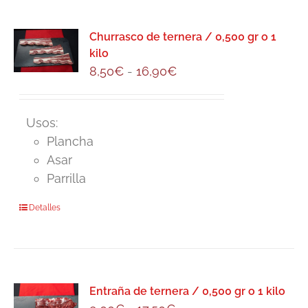
producto
Churrasco de ternera / 0,500 gr o 1
kilo
Rango
8,50
€
-
16,90
€
de
precios:
Usos:
desde
Plancha
8,50€
Asar
hasta
Parrilla
16,90€
Este
Detalles
producto
tiene
múltiples
variantes.
Entraña de ternera / 0,500 gr o 1 kilo
Las