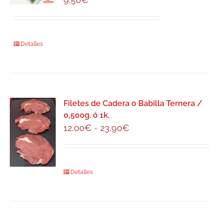
se
pueden
elegir
Detalles
en
la
página
de
producto
Filetes de Cadera o Babilla Ternera /
0,500g. ó 1k.
Rango
12,00
€
-
23,90
€
de
precios:
desde
Este
Detalles
12,00€
producto
hasta
tiene
23,90€
múltiples