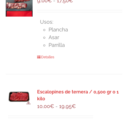
Rango
9,00
€
-
17,50
€
opciones
de
se
precios:
pueden
Usos:
desde
elegir
Plancha
9,00€
en
Asar
hasta
la
Parrilla
17,50€
página
Este
Detalles
de
producto
producto
tiene
múltiples
variantes.
Escalopines de ternera / 0,500 gr o 1
Las
kilo
opciones
Rango
10,00
€
-
19,95
€
se
de
pueden
precios:
elegir