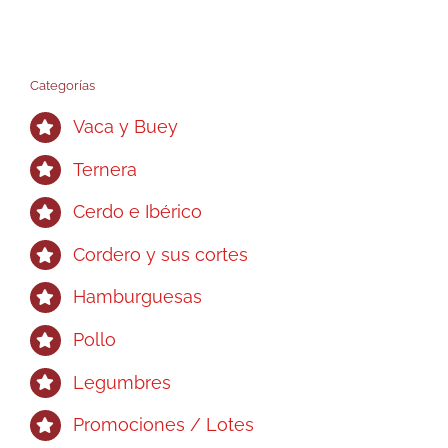
variantes.
Las
opciones
Categorías
se
pueden
Vaca y Buey
elegir
Ternera
en
la
Cerdo e Ibérico
página
de
Cordero y sus cortes
producto
Hamburguesas
Pollo
Legumbres
Promociones / Lotes