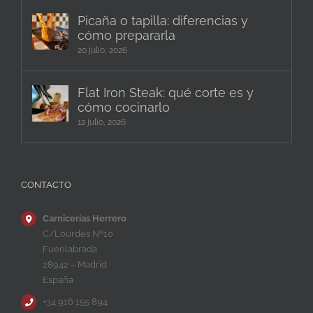
Picaña o tapilla: diferencias y
cómo prepararla
20 julio, 2026
Flat Iron Steak: qué corte es y
cómo cocinarlo
12 julio, 2026
CONTACTO
Carnicerías Herrero
C/Lourdes Nº10
Fuenlabrada
28942 – Madrid
España
+34 916 155 894