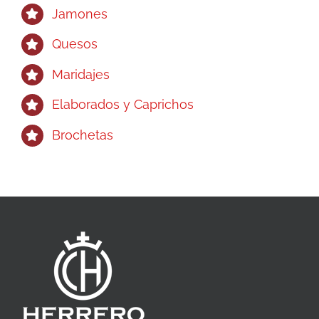
Jamones
Quesos
Maridajes
Elaborados y Caprichos
Brochetas