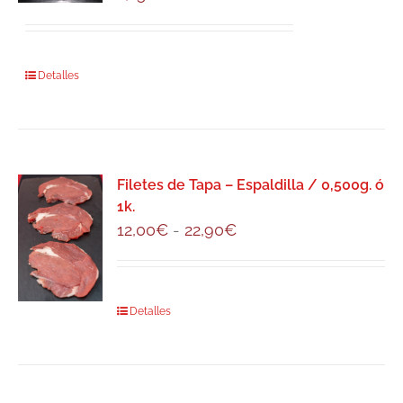
se
pueden
elegir
Detalles
en
la
página
de
producto
Filetes de Tapa – Espaldilla / 0,500g. ó
1k.
Rango
12,00
€
-
22,90
€
de
precios:
desde
Este
Detalles
12,00€
producto
hasta
tiene
22,90€
múltiples