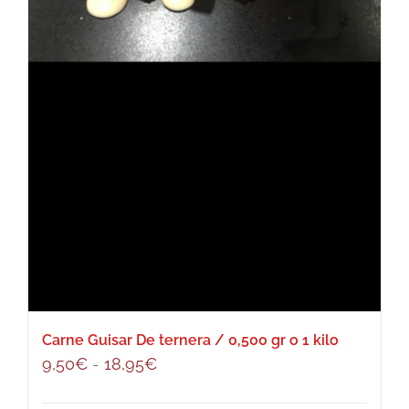
Carne Guisar De ternera / 0,500 gr o 1 kilo
Rango
9,50
€
-
18,95
€
de