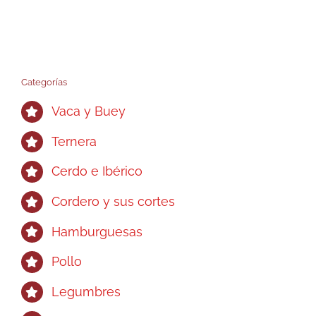
tiene
hasta
múltiples
22,90€
variantes.
Las
opciones
Categorías
se
Vaca y Buey
pueden
elegir
Ternera
en
Cerdo e Ibérico
la
página
Cordero y sus cortes
de
Hamburguesas
producto
Pollo
Legumbres