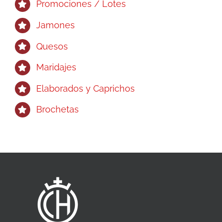
Promociones / Lotes
Jamones
Quesos
Maridajes
Elaborados y Caprichos
Brochetas