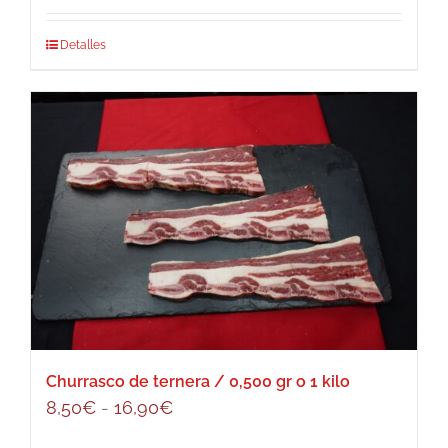
Detalles
Churrasco de ternera / 0,500 gr o 1 kilo
Rango
8,50
€
-
16,90
€
de