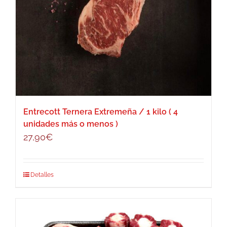
Entrecott Ternera Extremeña / 1 kilo ( 4
unidades más o menos )
27,90
€
Detalles