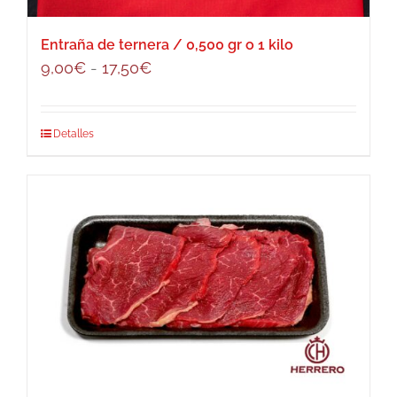
Entraña de ternera / 0,500 gr o 1 kilo
Rango
9,00
€
-
17,50
€
de
precios:
Este
Detalles
desde
producto
9,00€
tiene
hasta
múltiples
17,50€
variantes.
Las
opciones
se
pueden
elegir
en