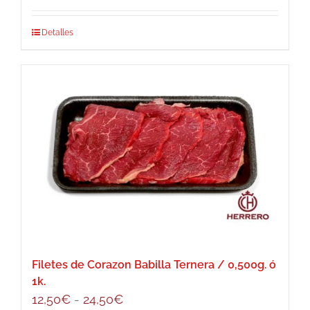
precios:
Este
Detalles
desde
producto
10,00€
tiene
hasta
múltiples
20,00€
variantes.
Las
opciones
se
pueden
elegir
en
la
página
Filetes de Corazon Babilla Ternera / 0,500g. ó
de
1k.
producto
Rango
12,50
€
-
24,50
€