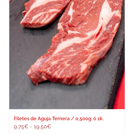
en
la
página
de
producto
Filetes de Aguja Ternera / 0,500g. ó 1k.
Rango
9,75
€
-
19,50
€