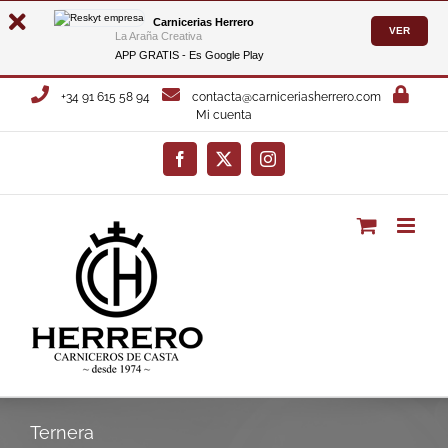
Carnicerias Herrero
VER
La Araña Creativa
APP GRATIS - Es
Google Play
Saltar
+34 91 615 58 94
contacta@carniceriasherrero.com
al
Mi cuenta
contenido
Facebook
X
Instagram
Ternera