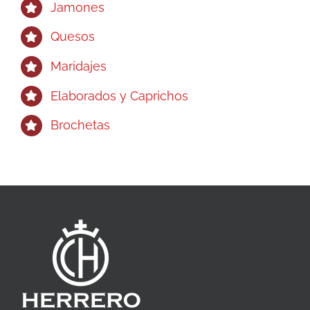
Jamones
Quesos
Maridajes
Elaborados y Caprichos
Brochetas