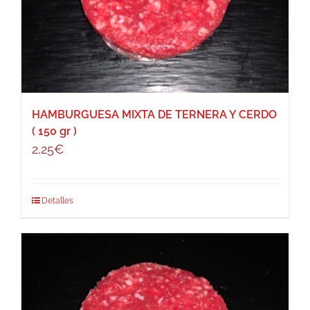
HAMBURGUESA MIXTA DE TERNERA Y CERDO
( 150 gr )
2,25
€
Detalles