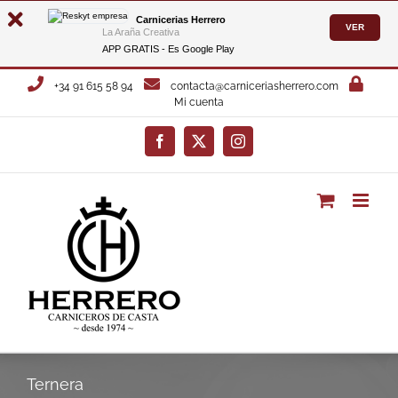
Carnicerias Herrero
VER
La Araña Creativa
APP GRATIS - Es
Google Play
Saltar
+34 91 615 58 94
contacta@carniceriasherrero.com
al
Mi cuenta
contenido
Facebook
X
Instagram
Ternera