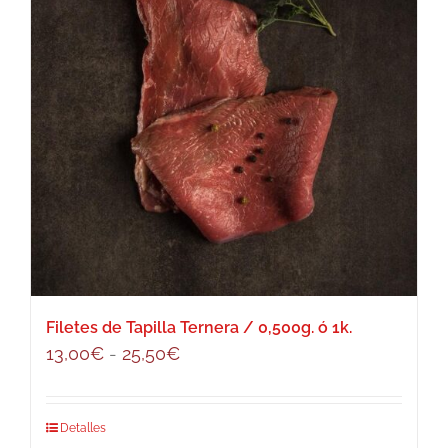
Filetes de Tapilla Ternera / 0,500g. ó 1k.
Rango
13,00
€
-
25,50
€
de
precios:
Este
Detalles
desde