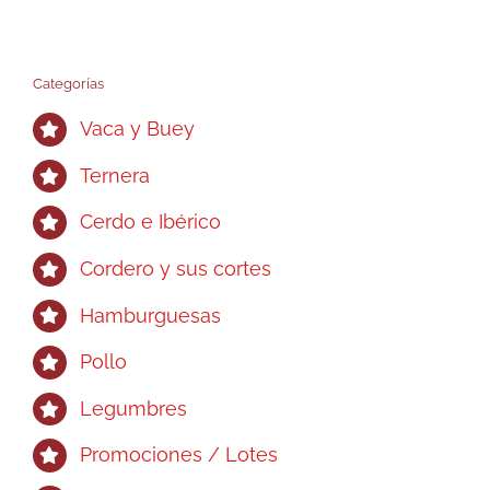
opciones
se
pueden
Categorías
elegir
Vaca y Buey
en
la
Ternera
página
Cerdo e Ibérico
de
producto
Cordero y sus cortes
Hamburguesas
Pollo
Legumbres
Promociones / Lotes