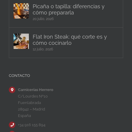
Picaña o tapilla: diferencias y
cómo prepararla
20 julio, 2026
Flat Iron Steak: qué corte es y
cómo cocinarlo
12 julio, 2026
CONTACTO
Carnicerías Herrero
C/Lourdes Nº10
Fuenlabrada
28942 – Madrid
España
+34 916 155 894