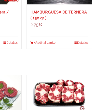
elegir
en
era /
HAMBURGUESA DE TERNERA
la
( 150 gr )
página
2,75
€
de
producto
Detalles
Añadir al carrito
Detalles