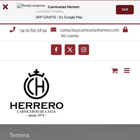
Carnicerias Herrero
VER
La Araña Creativa
APP GRATIS - Es
Google Play
Saltar
+34 91 615 58 94
contacta@carniceriasherrero.com
al
Mi cuenta
contenido
Facebook
X
Instagram
Ternera