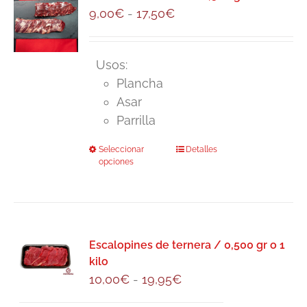
Rango
9,00
opciones
€
-
17,50
€
de
se
precios:
pueden
Usos:
desde
elegir
Plancha
9,00€
en
Asar
hasta
la
Parrilla
17,50€
página
de
Seleccionar
Este
Detalles
producto
opciones
producto
tiene
múltiples
variantes.
Las
Escalopines de ternera / 0,500 gr o 1
kilo
opciones
Rango
10,00
€
-
19,95
€
se
de
pueden