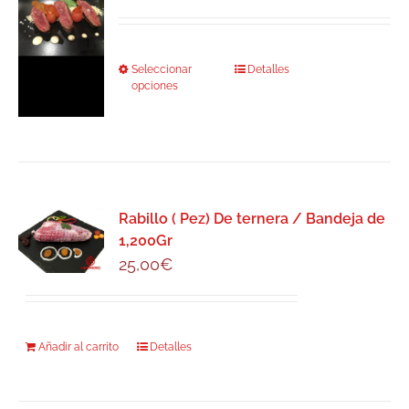
de
precios:
desde
Seleccionar
Este
Detalles
9,50€
opciones
producto
hasta
tiene
18,95€
múltiples
variantes.
Las
Rabillo ( Pez) De ternera / Bandeja de
opciones
1,200Gr
se
25,00
€
pueden
elegir
en
la
Añadir al carrito
Detalles
página
de