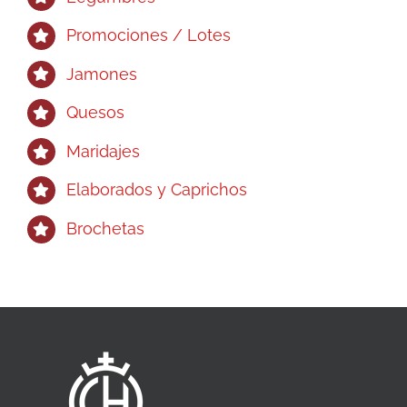
Promociones / Lotes
Jamones
Quesos
Maridajes
Elaborados y Caprichos
Brochetas