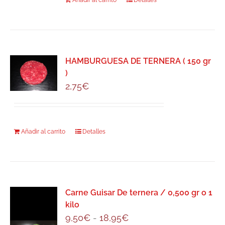
Añadir al carrito
Detalles
HAMBURGUESA DE TERNERA ( 150 gr
)
2,75
€
Añadir al carrito
Detalles
Carne Guisar De ternera / 0,500 gr o 1
kilo
Rango
9,50
€
-
18,95
€