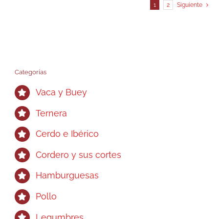
1
2
Siguiente
Las
opciones
se
pueden
elegir
Categorías
en
la
Vaca y Buey
página
Ternera
de
producto
Cerdo e Ibérico
Cordero y sus cortes
Hamburguesas
Pollo
Legumbres