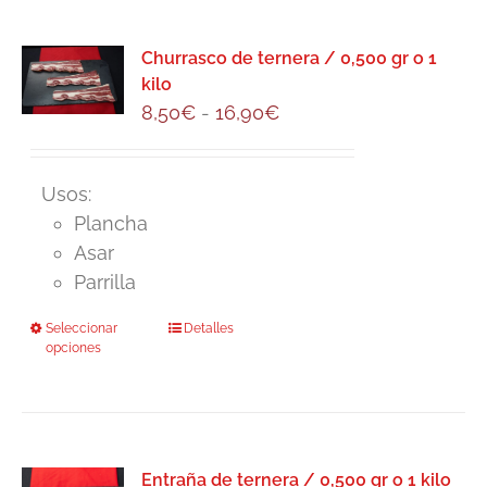
producto
Churrasco de ternera / 0,500 gr o 1
kilo
Rango
8,50
€
-
16,90
€
de
precios:
Usos:
desde
Plancha
8,50€
Asar
hasta
Parrilla
16,90€
Seleccionar
Este
Detalles
opciones
producto
tiene
múltiples
variantes.
Las
Entraña de ternera / 0,500 gr o 1 kilo