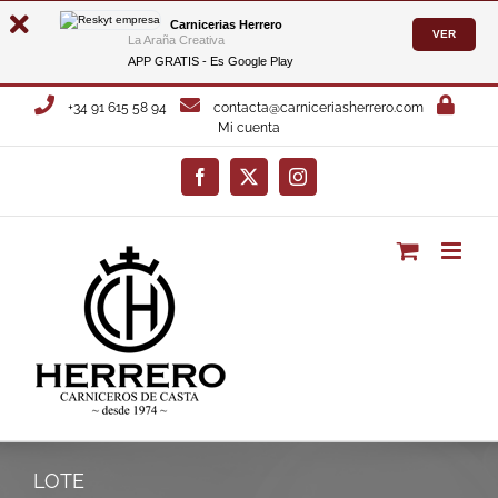
Carnicerias Herrero
VER
La Araña Creativa
APP GRATIS - Es
Google Play
Saltar
+34 91 615 58 94
contacta@carniceriasherrero.com
al
Mi cuenta
contenido
Facebook
X
Instagram
LOTE