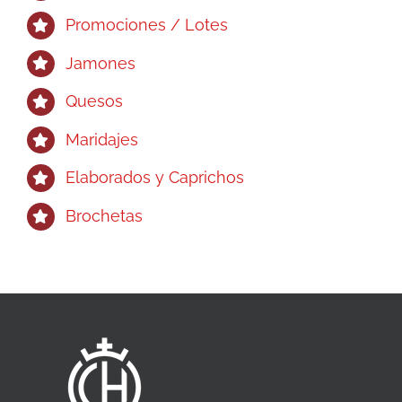
Promociones / Lotes
Jamones
Quesos
Maridajes
Elaborados y Caprichos
Brochetas