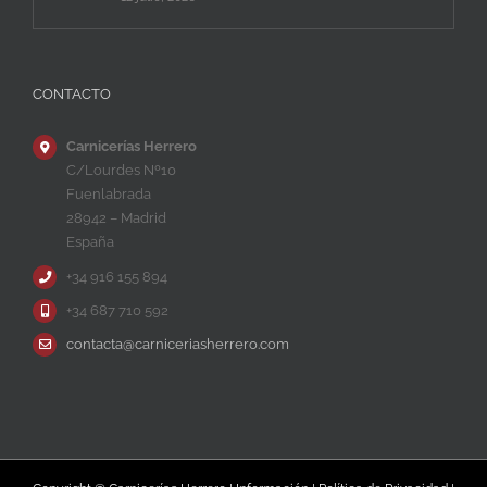
CONTACTO
Carnicerías Herrero
C/Lourdes Nº10
Fuenlabrada
28942 – Madrid
España
+34 916 155 894
+34 687 710 592
contacta@carniceriasherrero.com