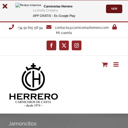
Carnicerias Herrero
VER
La Araña Creativa
APP GRATIS - Es
Google Play
Saltar
+34 91 615 58 94
contacta@carniceriasherrero.com
al
Mi cuenta
contenido
Facebook
X
Instagram
Jamoncitos