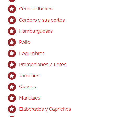
en
Cerdo e Ibérico
la
página
Cordero y sus cortes
de
Hamburguesas
producto
Pollo
Legumbres
Promociones / Lotes
Jamones
Quesos
Maridajes
Elaborados y Caprichos