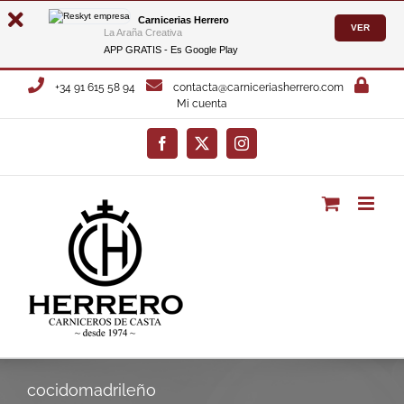
Carnicerias Herrero
VER
La Araña Creativa
APP GRATIS - Es
Google Play
Saltar
+34 91 615 58 94
contacta@carniceriasherrero.com
al
Mi cuenta
contenido
Facebook
X
Instagram
cocidomadrileño