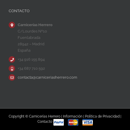
CONTACTO
Carnicerías Herrero
C/Lourdes Nº10
Fuenlabrada
28942 – Madrid
España
+34 916 155 894
+34 687 710 592
contacta@carniceriasherrero.com
Copyright © Carnicerías Herrero |
Información
|
Política de Privacidad
|
Contacto