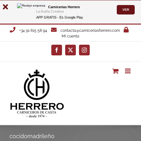
Carnicerias Herrero
VER
La Araña Creativa
APP GRATIS - Es
Google Play
Saltar
+34 91 615 58 94
contacta@carniceriasherrero.com
al
Mi cuenta
contenido
Facebook
X
Instagram
cocidomadrileño