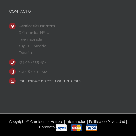
CONTACTO
Carnicerías Herrero
C/Lourdes Nº10
Fuenlabrada
28942 – Madrid
España
+34 916 155 894
+34 687 710 592
contacta@carniceriasherrero.com
Copyright © Carnicerías Herrero |
Información
|
Política de Privacidad
|
Contacto