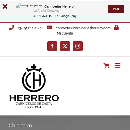
Carnicerias Herrero
VER
La Araña Creativa
APP GRATIS - Es
Google Play
Saltar
+34 91 615 58 94
contacta@carniceriasherrero.com
al
Mi cuenta
contenido
Facebook
X
Instagram
Chicharro