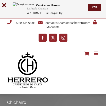
Carnicerias Herrero
VER
La Araña Creativa
APP GRATIS - Es
Google Play
Saltar
+34 91 615 58 94
contacta@carniceriasherrero.com
al
Mi cuenta
contenido
Facebook
X
Instagram
Chicharro