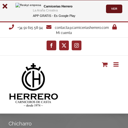
Carnicerias Herrero
VER
La Araña Creativa
APP GRATIS - Es
Google Play
Saltar
+34 91 615 58 94
contacta@carniceriasherrero.com
al
Mi cuenta
contenido
Facebook
X
Instagram
Chicharro