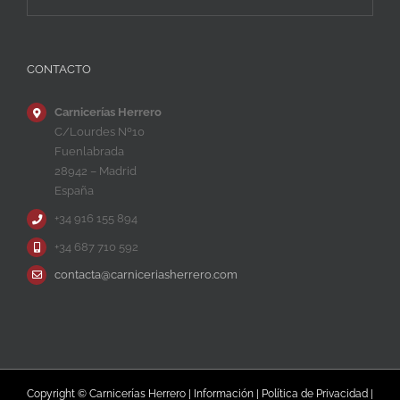
CONTACTO
Carnicerías Herrero
C/Lourdes Nº10
Fuenlabrada
28942 – Madrid
España
+34 916 155 894
+34 687 710 592
contacta@carniceriasherrero.com
Copyright © Carnicerías Herrero |
Información
|
Política de Privacidad
|