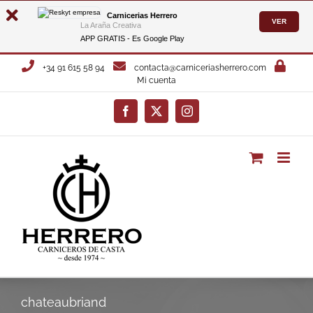
Carnicerias Herrero
VER
La Araña Creativa
APP GRATIS - Es
Google Play
Saltar
+34 91 615 58 94
contacta@carniceriasherrero.com
al
Mi cuenta
contenido
Facebook
X
Instagram
chateaubriand