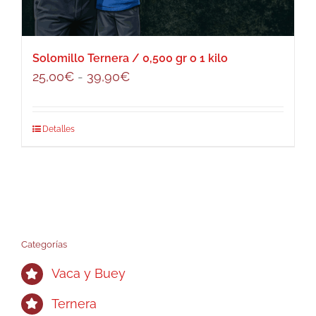
Solomillo Ternera / 0,500 gr o 1 kilo
Rango
25,00
€
-
39,90
€
de
precios:
Este
Detalles
desde
producto
25,00€
tiene
hasta
múltiples
39,90€
variantes.
Las
opciones
Categorías
se
Vaca y Buey
pueden
elegir
Ternera