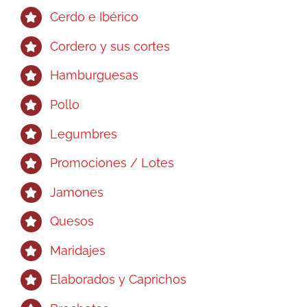
en
Cerdo e Ibérico
la
página
Cordero y sus cortes
de
Hamburguesas
producto
Pollo
Legumbres
Promociones / Lotes
Jamones
Quesos
Maridajes
Elaborados y Caprichos