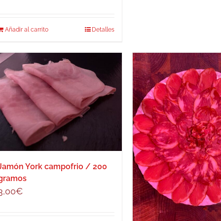
Añadir al carrito
Detalles
Jamón York campofrio / 200
gramos
3,00
€