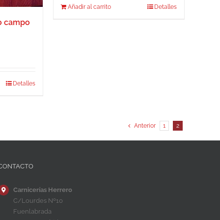
Añadir al carrito
Detalles
bo campo
Detalles
Anterior
1
2
CONTACTO
Carnicerías Herrero
C/Lourdes Nº10
Fuenlabrada