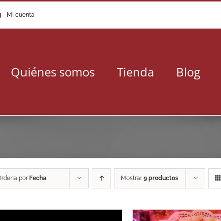
Mi cuenta
Quiénes somos
Tienda
Blog
Ordena por
Fecha
Mostrar
9 productos