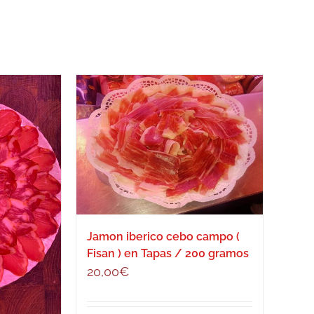
Jamon iberico cebo campo (
Fisan ) en Tapas / 200 gramos
20,00
€