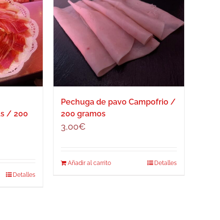
Pechuga de pavo Campofrio /
as / 200
200 gramos
3,00
€
Añadir al carrito
Detalles
Detalles