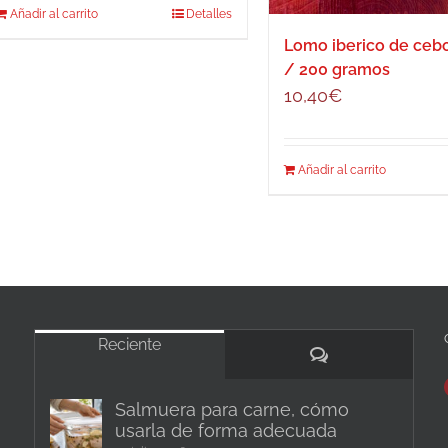
Añadir al carrito
Detalles
Lomo iberico de ce
/ 200 gramos
10,40
€
Añadir al carrito
Reciente
Comentarios
Salmuera para carne, cómo
usarla de forma adecuada