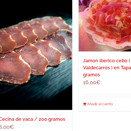
Jamon iberico cebo (
Valdecarros ) en Tap
gramos
16,00
€
Añadir al carrito
Cecina de vaca / 200 gramos
8,00
€