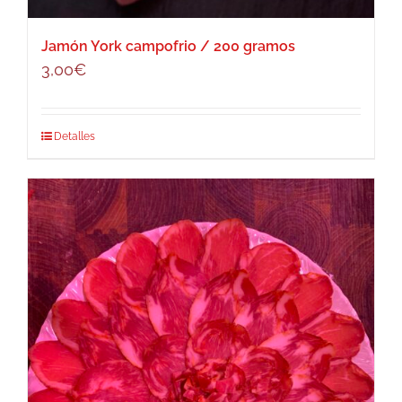
Jamón York campofrio / 200 gramos
3,00
€
Detalles