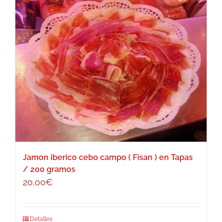
Jamon iberico cebo campo ( Fisan ) en Tapas
/ 200 gramos
20,00
€
Detalles