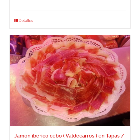
Detalles
Jamon iberico cebo ( Valdecarros ) en Tapas /