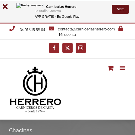
Carnicerias Herrero
VER
La Araña Creativa
APP GRATIS - Es
Google Play
Saltar
+34 91 615 58 94
contacta@carniceriasherrero.com
al
Mi cuenta
contenido
Facebook
X
Instagram
Chacinas