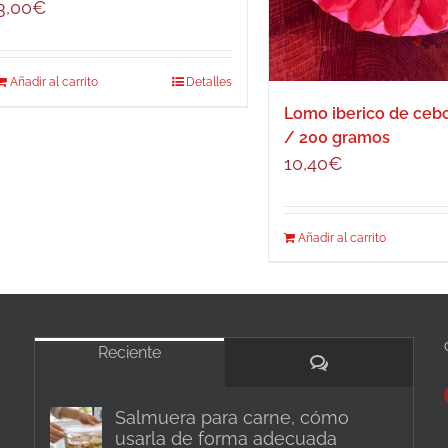
3,00
€
Añadir al carrito
Detalles
Lomo iberico de ce
/ 200 gramos
10,40
€
Añadir al carrito
Reciente
Comentarios
Salmuera para carne, cómo
usarla de forma adecuada