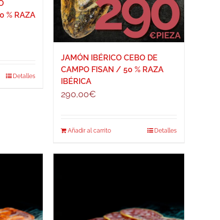
O
0 % RAZA
JAMÓN IBÉRICO CEBO DE
CAMPO FISAN / 50 % RAZA
Detalles
IBÉRICA
290,00
€
Añadir al carrito
Detalles