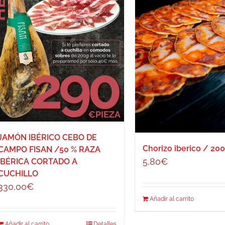
JAMÓN IBÉRICO CEBO DE
Chorizo iberico / 20
CAMPO FISAN /50 % RAZA
5,80
€
IBÉRICA CORTADO A
CUCHILLO
330,00
€
Añadir al carrito
Añadir al carrito
Detalles