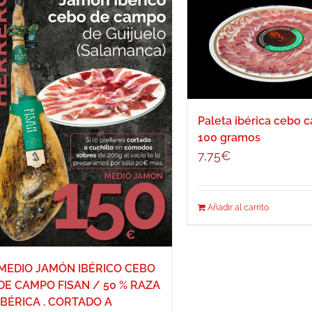
Paleta ibérica cebo 
100 gramos
7,75
€
Añadir al carrito
MEDIO JAMÓN IBÉRICO CEBO
DE CAMPO FISAN / 50 % RAZA
IBÉRICA . CORTADO A