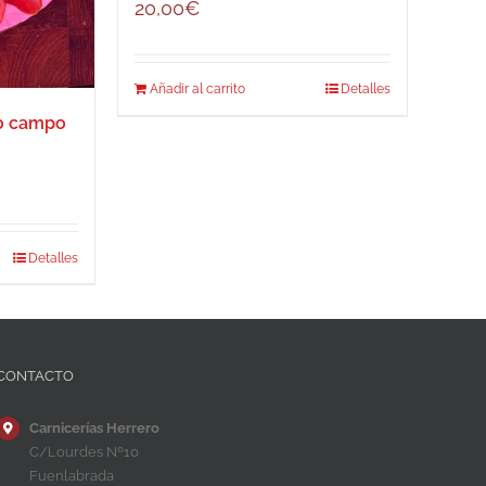
20,00
€
Añadir al carrito
Detalles
bo campo
Detalles
CONTACTO
Carnicerías Herrero
C/Lourdes Nº10
Fuenlabrada