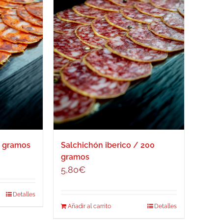
0 gramos
Salchichón iberico / 200
gramos
5,80
€
Detalles
Añadir al carrito
Detalles