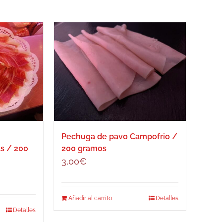
Pechuga de pavo Campofrio /
as / 200
200 gramos
3,00
€
Añadir al carrito
Detalles
Detalles