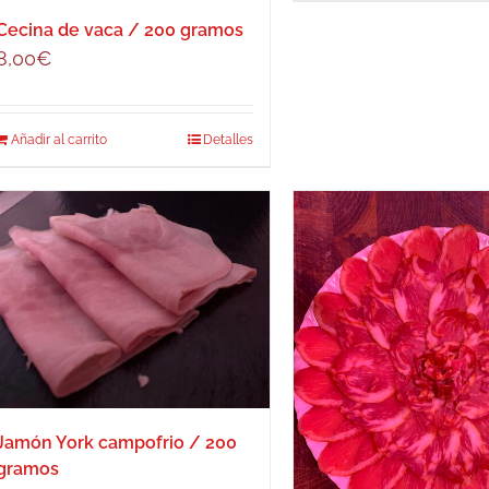
Cecina de vaca / 200 gramos
8,00
€
Añadir al carrito
Detalles
Jamón York campofrio / 200
gramos