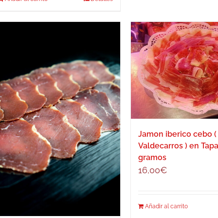
Jamon iberico cebo (
Valdecarros ) en Tap
gramos
16,00
€
Añadir al carrito