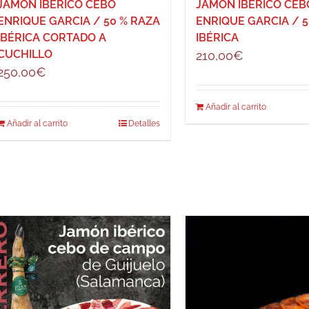
JAMÓN IBÉRICO CEBO
JAMÓN IBÉRICO CEB
ENRIQUE GARCIA / 50 % RAZA
ENRIQUE GARCIA / 5
IBÉRICA CORTADO A
IBÉRICA
CUCHILLO
210,00
€
250,00
€
Añadir al carrito
Añadir al carrito
Detalles