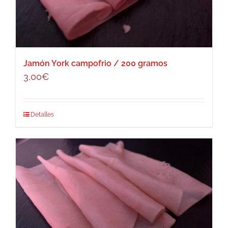
Jamón York campofrio / 200 gramos
3,00
€
Detalles