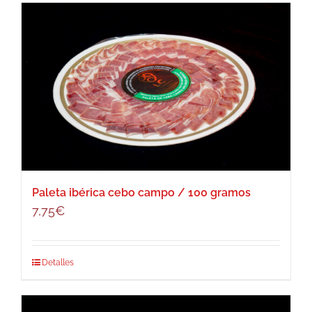
Paleta ibérica cebo campo / 100 gramos
7,75
€
Detalles