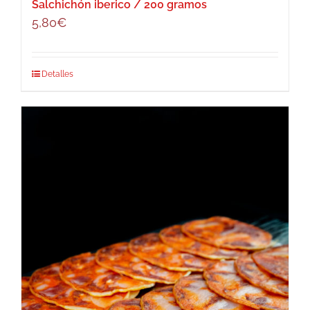
Salchichón iberico / 200 gramos
5,80
€
Detalles