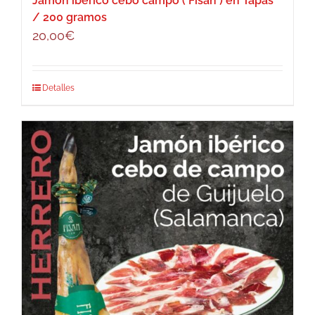
Jamon iberico cebo campo ( Fisan ) en Tapas
/ 200 gramos
20,00
€
Detalles