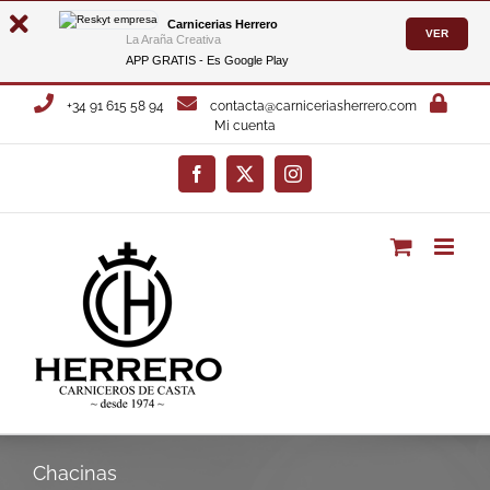
Carnicerias Herrero
VER
La Araña Creativa
APP GRATIS - Es
Google Play
Saltar
+34 91 615 58 94
contacta@carniceriasherrero.com
al
Mi cuenta
contenido
Facebook
X
Instagram
Chacinas