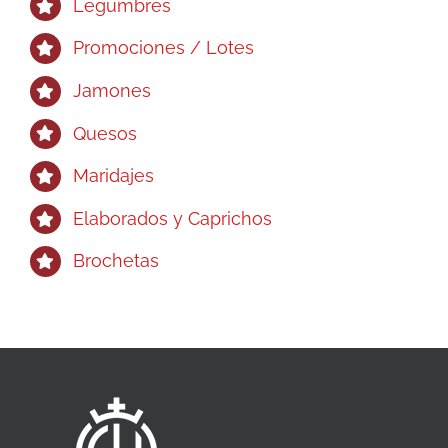
Legumbres
Promociones / Lotes
Jamones
Quesos
Maridajes
Elaborados y Caprichos
Brochetas