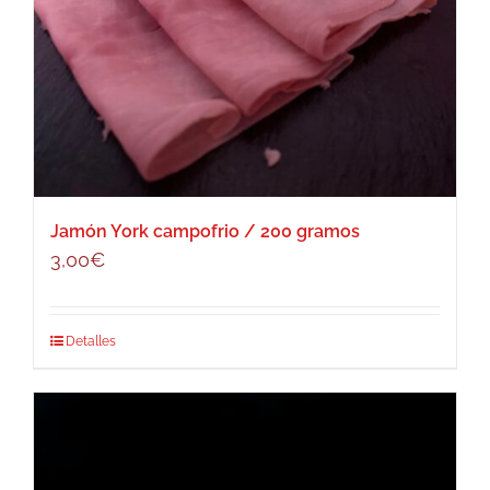
Jamón York campofrio / 200 gramos
3,00
€
Detalles