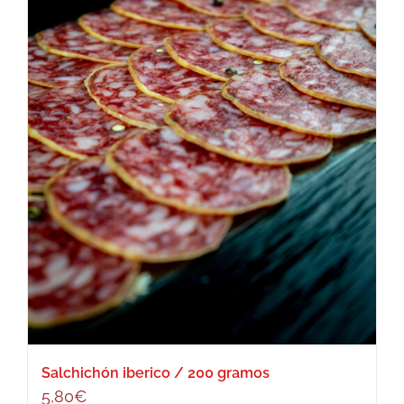
Salchichón iberico / 200 gramos
5,80
€