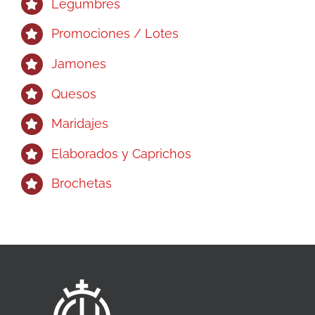
Legumbres
Promociones / Lotes
Jamones
Quesos
Maridajes
Elaborados y Caprichos
Brochetas