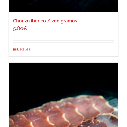
Chorizo iberico / 200 gramos
5,80
€
Detalles