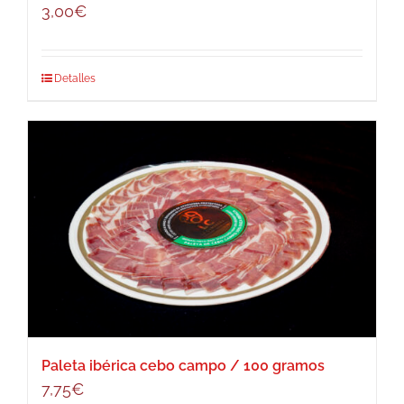
3,00
€
Detalles
Paleta ibérica cebo campo / 100 gramos
7,75
€