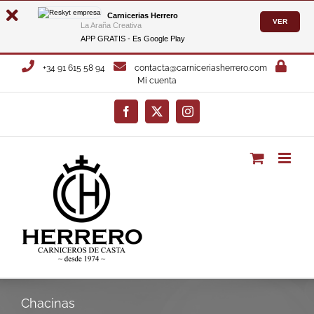
Carnicerias Herrero
VER
La Araña Creativa
APP GRATIS - Es
Google Play
Saltar
+34 91 615 58 94
contacta@carniceriasherrero.com
al
Mi cuenta
contenido
Facebook
X
Instagram
Chacinas