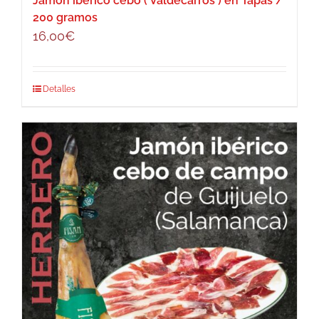
Jamon iberico cebo ( Valdecarros ) en Tapas /
200 gramos
16,00
€
Detalles