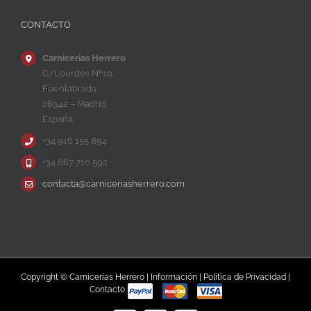
CONTACTO
Carnicerías Herrero
C/Lourdes Nº10
Fuenlabrada
28942 – Madrid
España
+34 916 155 894
+34 687 710 592
contacta@carniceriasherrero.com
Copyright © Carnicerías Herrero |
Información
|
Política de Privacidad
|
Contacto