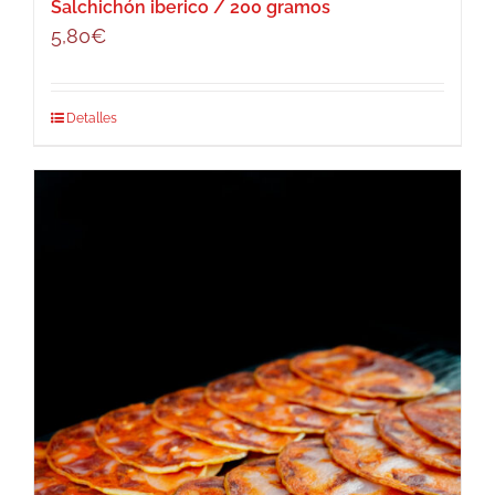
Salchichón iberico / 200 gramos
5,80
€
Detalles