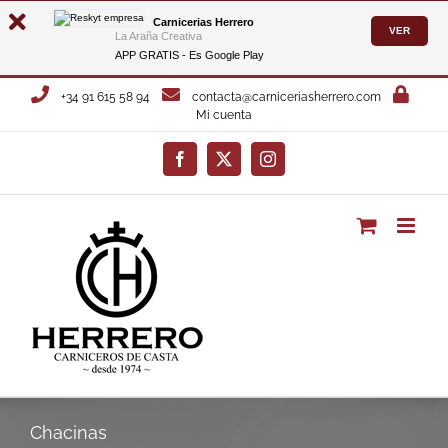
Carnicerias Herrero
VER
La Araña Creativa
APP GRATIS - Es
Google Play
Saltar
+34 91 615 58 94
contacta@carniceriasherrero.com
al
Mi cuenta
contenido
Facebook
X
Instagram
Chacinas