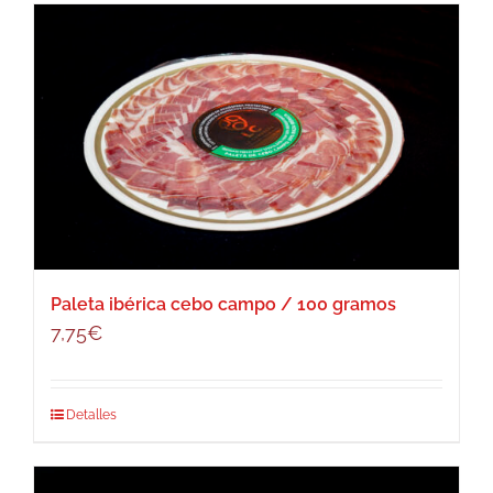
Paleta ibérica cebo campo / 100 gramos
7,75
€
Detalles