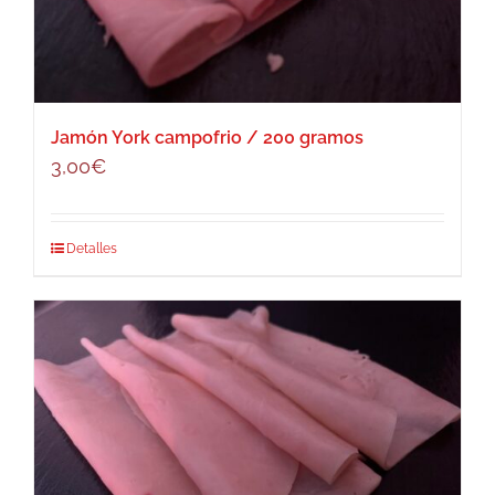
Jamón York campofrio / 200 gramos
3,00
€
Detalles