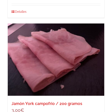
Detalles
Jamón York campofrio / 200 gramos
3,00
€