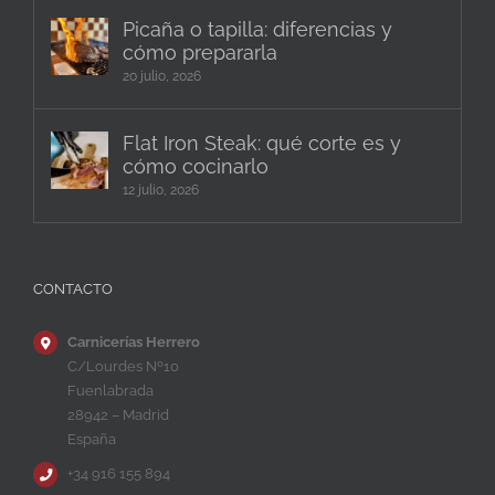
Picaña o tapilla: diferencias y
cómo prepararla
20 julio, 2026
Flat Iron Steak: qué corte es y
cómo cocinarlo
12 julio, 2026
CONTACTO
Carnicerías Herrero
C/Lourdes Nº10
Fuenlabrada
28942 – Madrid
España
+34 916 155 894