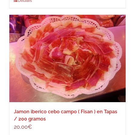
Detalles
Jamon iberico cebo campo ( Fisan ) en Tapas
/ 200 gramos
20,00
€