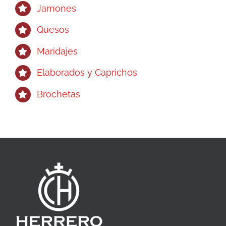
Jamones
Quesos
Maridajes
Elaborados y Caprichos
Brochetas