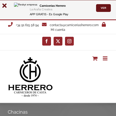
Carnicerias Herrero
VER
La Araña Creativa
APP GRATIS - Es
Google Play
Saltar
+34 91 615 58 94
contacta@carniceriasherrero.com
al
Mi cuenta
contenido
Facebook
X
Instagram
Chacinas