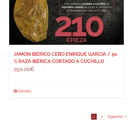
JAMÓN IBÉRICO CEBO ENRIQUE GARCIA / 50
% RAZA IBÉRICA CORTADO A CUCHILLO
250,00
€
Detalles
1
2
Siguiente