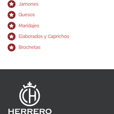
Jamones
Quesos
Maridajes
Elaborados y Caprichos
Brochetas