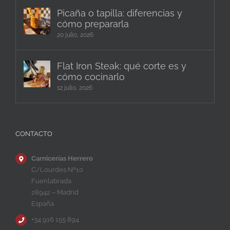
Picaña o tapilla: diferencias y
cómo prepararla
20 julio, 2026
Flat Iron Steak: qué corte es y
cómo cocinarlo
12 julio, 2026
CONTACTO
Carnicerías Herrero
C/Lourdes Nº10
Fuenlabrada
28942 – Madrid
España
+34 916 155 894