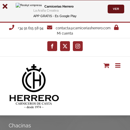
Carnicerias Herrero
VER
La Araña Creativa
APP GRATIS - Es
Google Play
Saltar
+34 91 615 58 94
contacta@carniceriasherrero.com
al
Mi cuenta
contenido
Facebook
X
Instagram
Chacinas