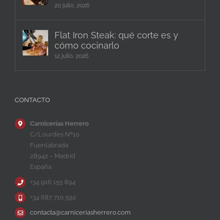
20 julio, 2026
Flat Iron Steak: qué corte es y
cómo cocinarlo
12 julio, 2026
CONTACTO
Carnicerías Herrero
C/Lourdes Nº10
Fuenlabrada
28942 – Madrid
España
+34 916 155 894
+34 687 710 592
contacta@carniceriasherrero.com