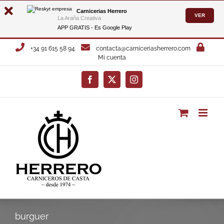
Carnicerias Herrero
VER
La Araña Creativa
APP GRATIS - Es
Google Play
Saltar
+34 91 615 58 94
contacta@carniceriasherrero.com
al
Mi cuenta
contenido
Facebook
X
Instagram
burguer