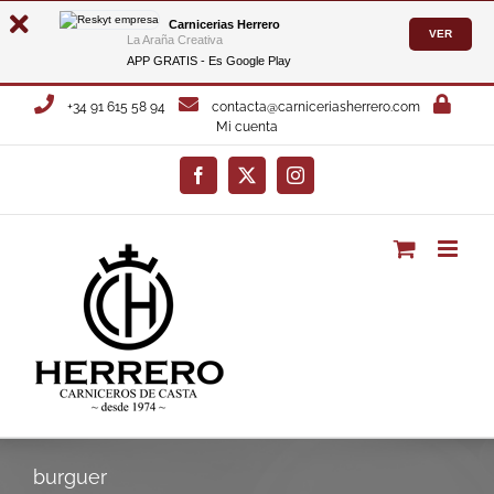
Carnicerias Herrero
VER
La Araña Creativa
APP GRATIS - Es
Google Play
Saltar
+34 91 615 58 94
contacta@carniceriasherrero.com
al
Mi cuenta
contenido
Facebook
X
Instagram
burguer