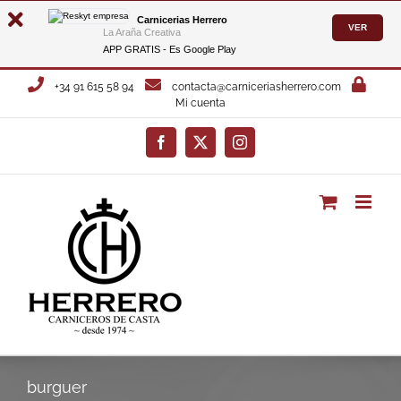
Carnicerias Herrero
VER
La Araña Creativa
APP GRATIS - Es
Google Play
Saltar
+34 91 615 58 94
contacta@carniceriasherrero.com
al
Mi cuenta
contenido
Facebook
X
Instagram
burguer