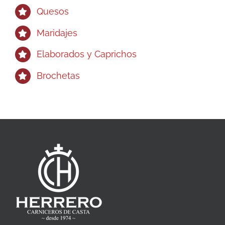
Quesos
Maridajes
Elaborados y Caprichos
Brochetas