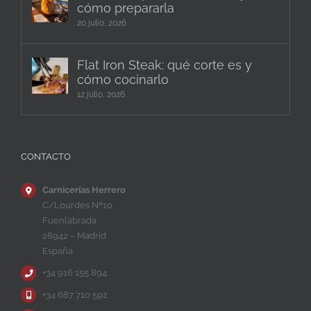
cómo prepararla
20 julio, 2026
Flat Iron Steak: qué corte es y
cómo cocinarlo
12 julio, 2026
CONTACTO
Carnicerías Herrero
C/Lourdes Nº10
Fuenlabrada
28942 – Madrid
España
+34 916 155 894
+34 687 710 592