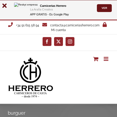
Carnicerias Herrero
VER
La Araña Creativa
APP GRATIS - Es
Google Play
Saltar
+34 91 615 58 94
contacta@carniceriasherrero.com
al
Mi cuenta
contenido
Facebook
X
Instagram
burguer