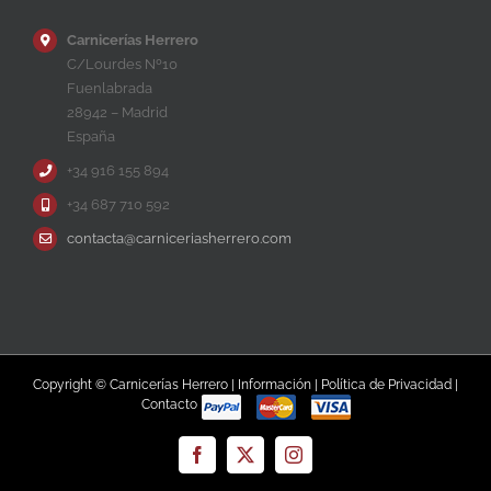
Carnicerías Herrero
C/Lourdes Nº10
Fuenlabrada
28942 – Madrid
España
+34 916 155 894
+34 687 710 592
contacta@carniceriasherrero.com
Copyright © Carnicerías Herrero |
Información
|
Política de Privacidad
|
Contacto
Facebook
X
Instagram