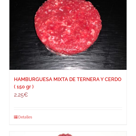
HAMBURGUESA MIXTA DE TERNERA Y CERDO
( 150 gr )
2,25
€
Detalles