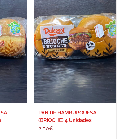
ESA
PAN DE HAMBURGUESA
s
(BRIOCHE) 4 Unidades
2,50
€