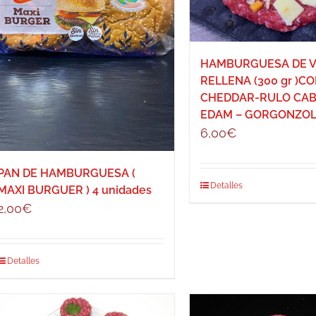
HAMBURGUESA DE 
RELLENA (300 gr )C
CHEDDAR-RULO CAB
EDAM – GORGONZO
6,00
€
PAN DE HAMBURGUESA (
Detalles
MAXI BURGUER ) 4 unidades
2,00
€
Detalles