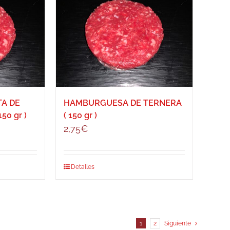
A DE
HAMBURGUESA DE TERNERA
50 gr )
( 150 gr )
2,75
€
Detalles
1
2
Siguiente