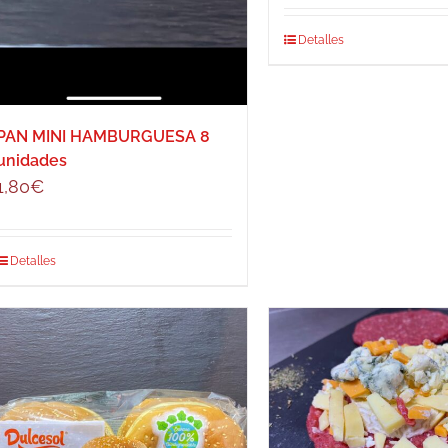
Detalles
PAN MINI HAMBURGUESA 8
unidades
1,80
€
Detalles