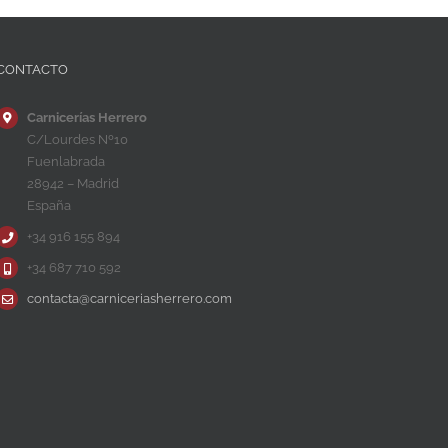
CONTACTO
Carnicerías Herrero
C/Lourdes Nº10
Fuenlabrada
28942 – Madrid
España
+34 916 155 894
+34 687 710 592
contacta@carniceriasherrero.com