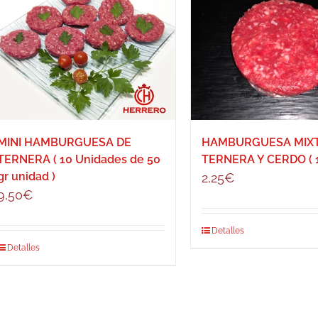
MINI HAMBURGUESA DE
HAMBURGUESA MIXT
TERNERA ( 10 Unidades de 50
TERNERA Y CERDO ( 1
gr unidad )
2,25
€
9,50
€
Detalles
Detalles