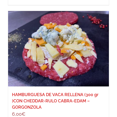
HAMBURGUESA DE VACA RELLENA (300 gr
)CON CHEDDAR-RULO CABRA-EDAM –
GORGONZOLA
6,00
€