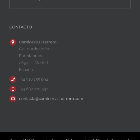
CONTACTO
Carnicerías Herrero
C/Lourdes Nº10
Fuenlabrada
28942 – Madrid
España
+34 916 155 894
+34 687 710 592
contacta@carniceriasherrero.com