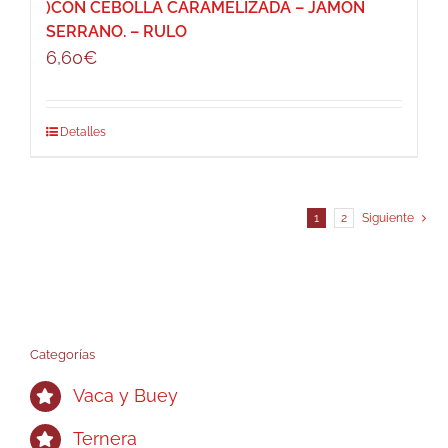
)CON CEBOLLA CARAMELIZADA – JAMÓN
SERRANO. – RULO
6,60
€
Detalles
1
2
Siguiente
Categorías
Vaca y Buey
Ternera