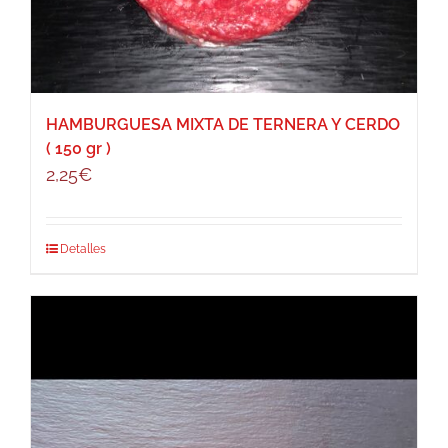
HAMBURGUESA MIXTA DE TERNERA Y CERDO
( 150 gr )
2,25
€
Detalles