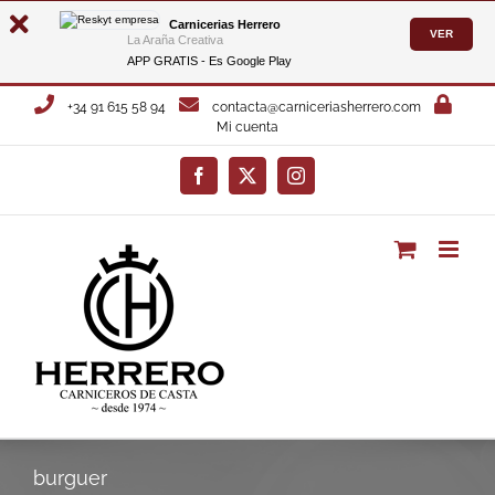
Carnicerias Herrero
VER
La Araña Creativa
APP GRATIS - Es
Google Play
Saltar
+34 91 615 58 94
contacta@carniceriasherrero.com
al
Mi cuenta
contenido
Facebook
X
Instagram
burguer