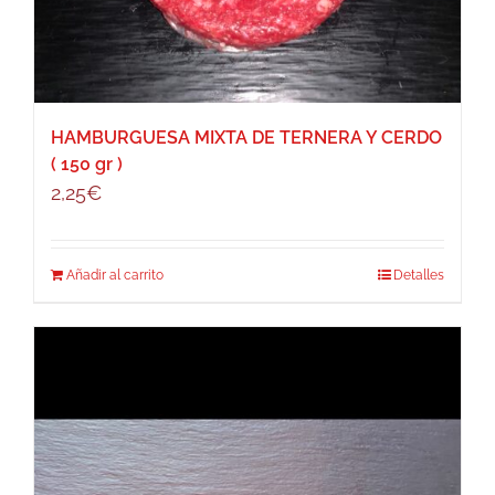
HAMBURGUESA MIXTA DE TERNERA Y CERDO
( 150 gr )
2,25
€
Añadir al carrito
Detalles