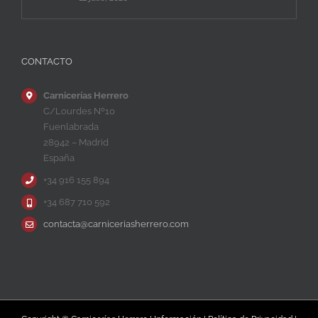
CONTACTO
Carnicerías Herrero
C/Lourdes Nº10
Fuenlabrada
28942 – Madrid
España
+34 916 155 894
+34 687 710 592
contacta@carniceriasherrero.com