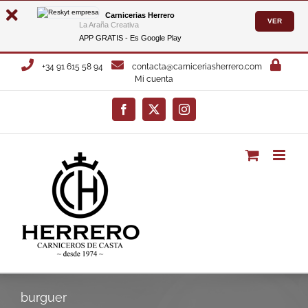
Carnicerias Herrero
VER
La Araña Creativa
APP GRATIS - Es
Google Play
Saltar
+34 91 615 58 94
contacta@carniceriasherrero.com
al
Mi cuenta
contenido
Facebook
X
Instagram
burguer