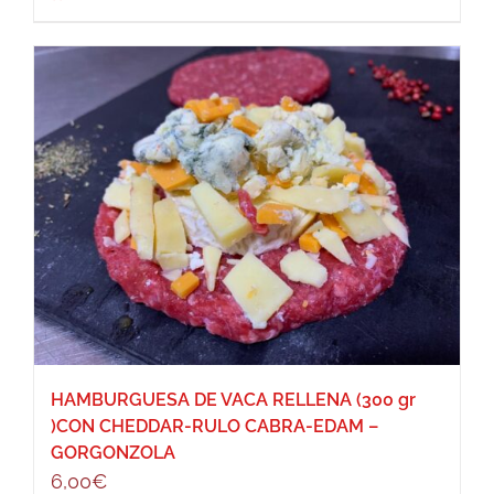
HAMBURGUESA DE VACA RELLENA (300 gr
)CON CHEDDAR-RULO CABRA-EDAM –
GORGONZOLA
6,00
€