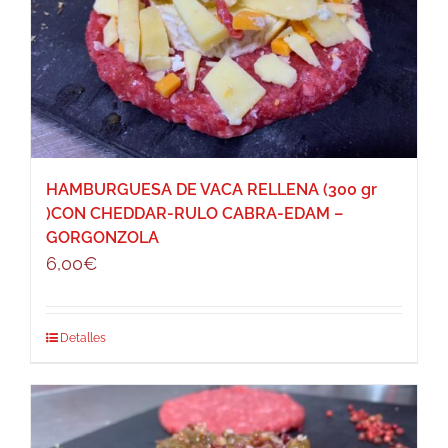
HAMBURGUESA DE VACA RELLENA (300 gr
)CON CHEDDAR-RULO CABRA-EDAM –
GORGONZOLA
6,00
€
Detalles