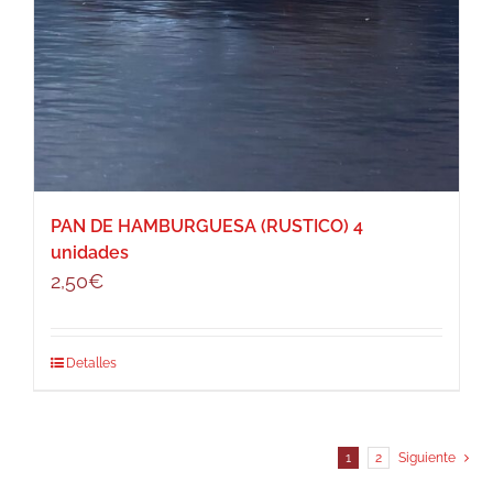
PAN DE HAMBURGUESA (RUSTICO) 4
unidades
2,50
€
Detalles
1
2
Siguiente