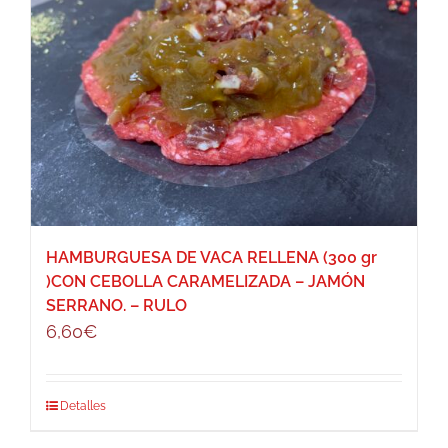
HAMBURGUESA DE VACA RELLENA (300 gr
)CON CEBOLLA CARAMELIZADA – JAMÓN
SERRANO. – RULO
6,60
€
Detalles