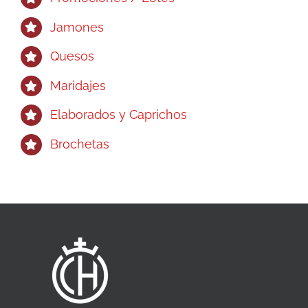
Jamones
Quesos
Maridajes
Elaborados y Caprichos
Brochetas