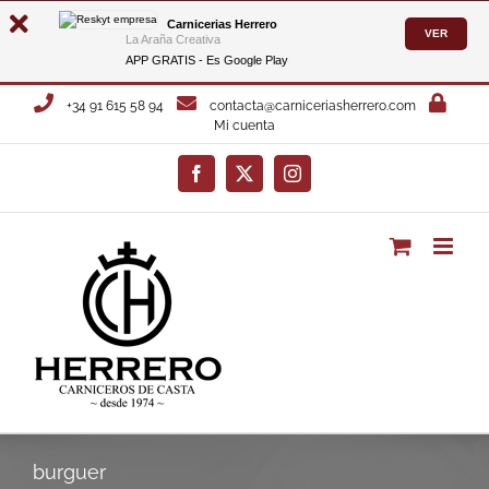
Carnicerias Herrero
VER
La Araña Creativa
APP GRATIS - Es
Google Play
Saltar
+34 91 615 58 94
contacta@carniceriasherrero.com
al
Mi cuenta
contenido
Facebook
X
Instagram
burguer