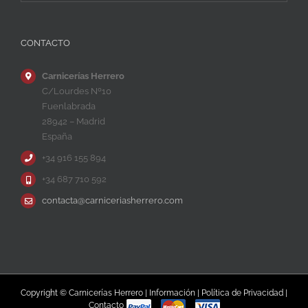
CONTACTO
Carnicerías Herrero
C/Lourdes Nº10
Fuenlabrada
28942 – Madrid
España
+34 916 155 894
+34 687 710 592
contacta@carniceriasherrero.com
Copyright © Carnicerías Herrero |
Información
|
Política de Privacidad
|
Contacto