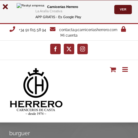
Carnicerias Herrero
VER
La Araña Creativa
APP GRATIS - Es
Google Play
Saltar
+34 91 615 58 94
contacta@carniceriasherrero.com
al
Mi cuenta
contenido
Facebook
X
Instagram
burguer