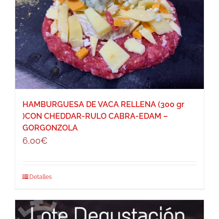
HAMBURGUESA DE VACA RELLENA (300 gr
)CON CHEDDAR-RULO CABRA-EDAM –
GORGONZOLA
6,00
€
Detalles