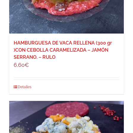
HAMBURGUESA DE VACA RELLENA (300 gr
)CON CEBOLLA CARAMELIZADA – JAMÓN
SERRANO. – RULO
6,60
€
Detalles