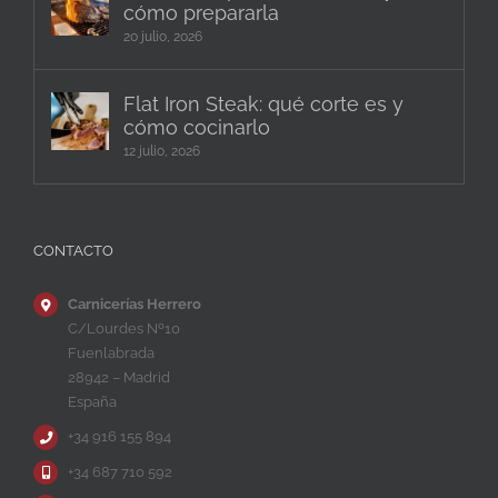
cómo prepararla
20 julio, 2026
Flat Iron Steak: qué corte es y
cómo cocinarlo
12 julio, 2026
CONTACTO
Carnicerías Herrero
C/Lourdes Nº10
Fuenlabrada
28942 – Madrid
España
+34 916 155 894
+34 687 710 592