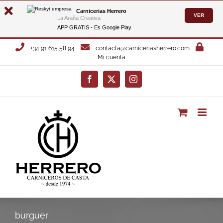
Carnicerias Herrero
VER
La Araña Creativa
APP GRATIS - Es
Google Play
Saltar
+34 91 615 58 94
contacta@carniceriasherrero.com
al
Mi cuenta
contenido
Facebook
X
Instagram
burguer