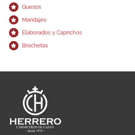
Quesos
Maridajes
Elaborados y Caprichos
Brochetas