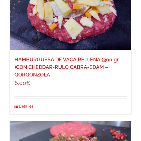
HAMBURGUESA DE VACA RELLENA (300 gr
)CON CHEDDAR-RULO CABRA-EDAM –
GORGONZOLA
6,00
€
Detalles