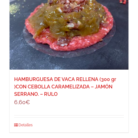
HAMBURGUESA DE VACA RELLENA (300 gr
)CON CEBOLLA CARAMELIZADA – JAMÓN
SERRANO. – RULO
6,60
€
Detalles