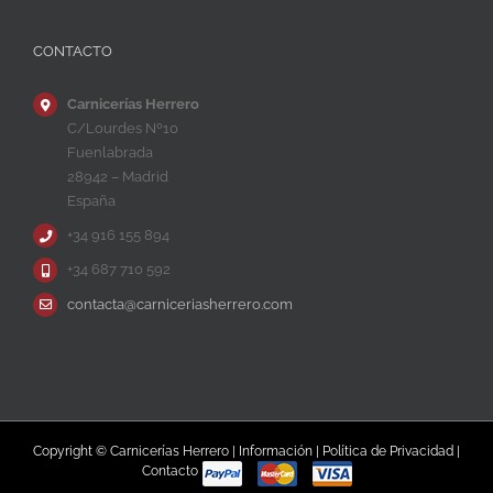
CONTACTO
Carnicerías Herrero
C/Lourdes Nº10
Fuenlabrada
28942 – Madrid
España
+34 916 155 894
+34 687 710 592
contacta@carniceriasherrero.com
Copyright © Carnicerías Herrero |
Información
|
Política de Privacidad
|
Contacto