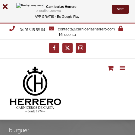
Carnicerias Herrero
VER
La Araña Creativa
APP GRATIS - Es
Google Play
Saltar
+34 91 615 58 94
contacta@carniceriasherrero.com
al
Mi cuenta
contenido
Facebook
X
Instagram
burguer