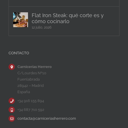
Flat Iron Steak: qué corte es y
cómo cocinarlo
12 julio, 2026
CONTACTO
Carnicerías Herrero
C/Lourdes Nº10
Fuenlabrada
28942 – Madrid
España
+34 916 155 894
+34 687 710 592
contacta@carniceriasherrero.com