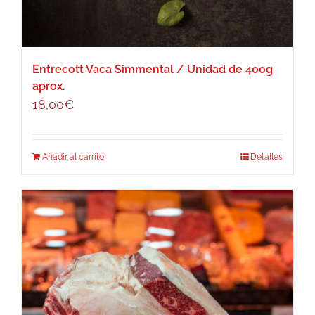
Entrecott Vaca Simmental / Unidad de 400g
aprox.
18,00
€
Añadir al carrito
Detalles