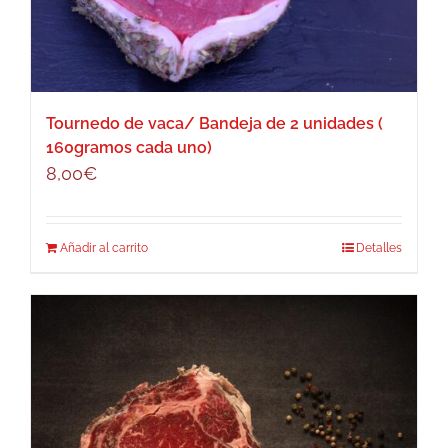
Tournedo de vaca/ Bandeja de 2 unidades (
160gramos cada uno)
8,00
€
Añadir al carrito
Detalles