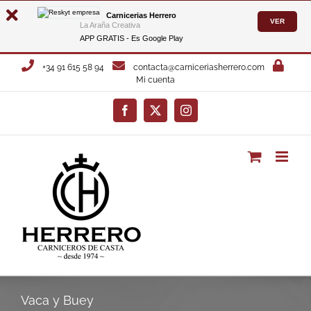
Carnicerias Herrero
VER
La Araña Creativa
APP GRATIS - Es
Google Play
Saltar
+34 91 615 58 94
contacta@carniceriasherrero.com
al
Mi cuenta
contenido
Facebook
X
Instagram
Vaca y Buey