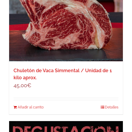
Chuletón de Vaca Simmental / Unidad de 1
kilo aprox.
45,00
€
Añadir al carrito
Detalles