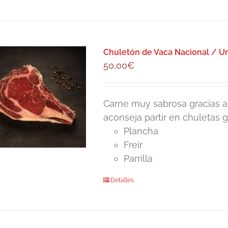
producto
tiene
múltiples
variantes.
Chuletón de Vaca Nacional / Uni
Las
50,00
€
opciones
se
pueden
Carne muy sabrosa gracias a l
elegir
aconseja partir en chuletas 
en
Plancha
la
Freír
página
Parrilla
de
Detalles
producto