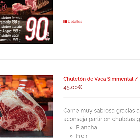
Detalles
Chuletón de Vaca Simmental / U
45,00
€
Carne muy sabrosa gracias a l
aconseja partir en chuletas 
Plancha
Freír