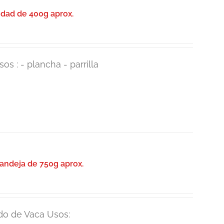
idad de 400g aprox.
os : - plancha - parrilla
andeja de 750g aprox.
do de Vaca Usos: