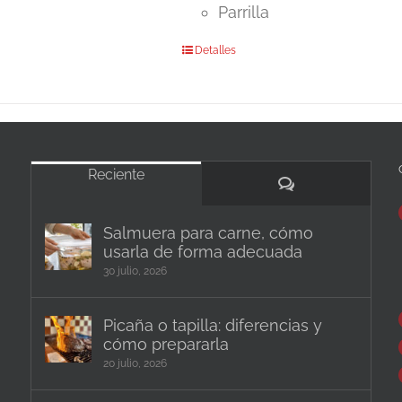
Parrilla
Detalles
Reciente
Comentarios
Salmuera para carne, cómo
usarla de forma adecuada
30 julio, 2026
Picaña o tapilla: diferencias y
cómo prepararla
20 julio, 2026