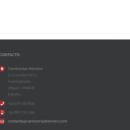
CONTACTO
Carnicerías Herrero
C/Lourdes Nº10
Fuenlabrada
28942 – Madrid
España
+34 916 155 894
+34 687 710 592
contacta@carniceriasherrero.com