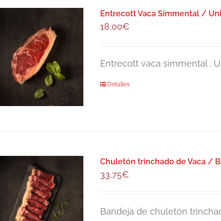
Entrecott Vaca Simmental / Un
18,00
€
Entrecott vaca simmental . Us
Detalles
Chuletón trinchado de Vaca / B
33,75
€
Bandeja de chuletón trincha