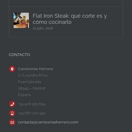
Flat Iron Steak: qué corte es y
cómo cocinarlo
12 julio, 2026
CONTACTO
Carnicerías Herrero
C/Lourdes Nº10
Fuenlabrada
28942 – Madrid
España
+34 916 155 894
+34 687 710 592
contacta@carniceriasherrero.com