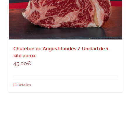
Chuletón de Angus Irlandés / Unidad de 1
kilo aprox.
45,00
€
Detalles