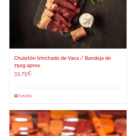
Chuletón trinchado de Vaca / Bandeja de
750g aprox.
33,75
€
Detalles