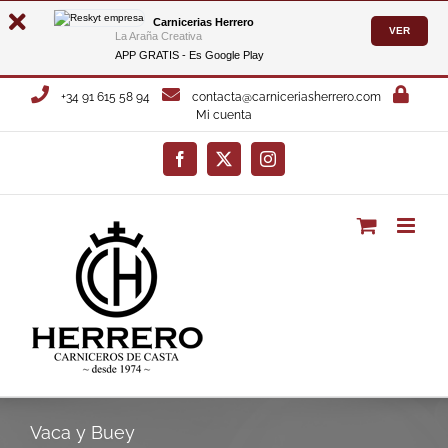
Carnicerias Herrero
VER
La Araña Creativa
APP GRATIS - Es
Google Play
Saltar
+34 91 615 58 94
contacta@carniceriasherrero.com
al
Mi cuenta
contenido
Facebook
X
Instagram
Vaca y Buey