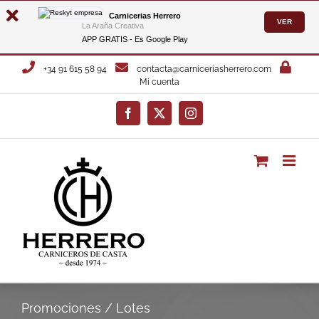
Carnicerias Herrero
VER
La Araña Creativa
APP GRATIS - Es
Google Play
Saltar
+34 91 615 58 94
contacta@carniceriasherrero.com
al
Mi cuenta
contenido
Facebook
X
Instagram
Promociones / Lotes