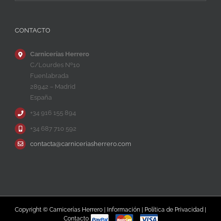
CONTACTO
Carnicerías Herrero
C/Lourdes Nº10
Fuenlabrada
28942 – Madrid
España
+34 916 155 894
+34 687 710 592
contacta@carniceriasherrero.com
Copyright © Carnicerías Herrero |
Información
|
Política de Privacidad
|
Contacto