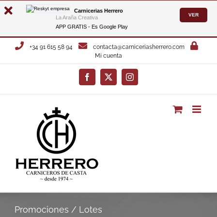
Carnicerias Herrero
VER
La Araña Creativa
APP GRATIS - Es
Google Play
Saltar
+34 91 615 58 94
contacta@carniceriasherrero.com
al
Mi cuenta
contenido
Facebook
X
Instagram
Promociones / Lotes