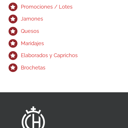
Promociones / Lotes
Jamones
Quesos
Maridajes
Elaborados y Caprichos
Brochetas