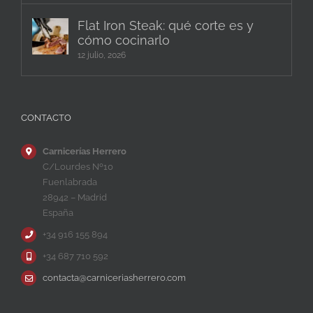
Flat Iron Steak: qué corte es y
cómo cocinarlo
12 julio, 2026
CONTACTO
Carnicerías Herrero
C/Lourdes Nº10
Fuenlabrada
28942 – Madrid
España
+34 916 155 894
+34 687 710 592
contacta@carniceriasherrero.com