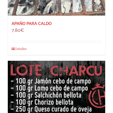
APAÑO PARA CALDO
7,80
€
Detalles