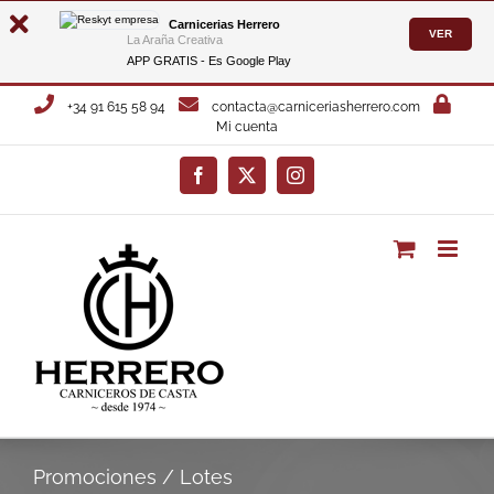
Carnicerias Herrero
VER
La Araña Creativa
APP GRATIS - Es
Google Play
Saltar
+34 91 615 58 94
contacta@carniceriasherrero.com
al
Mi cuenta
contenido
Facebook
X
Instagram
Promociones / Lotes