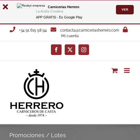
Carnicerias Herrero
VER
La Araña Creativa
APP GRATIS - Es
Google Play
Saltar
+34 91 615 58 94
contacta@carniceriasherrero.com
al
Mi cuenta
contenido
Facebook
X
Instagram
Promociones / Lotes