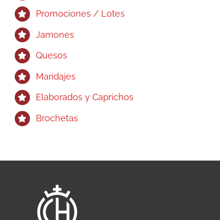
Promociones / Lotes
Jamones
Quesos
Maridajes
Elaborados y Caprichos
Brochetas