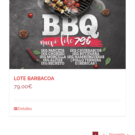
LOTE BARBACOA
79,00
€
Detalles
1
2
Siguiente