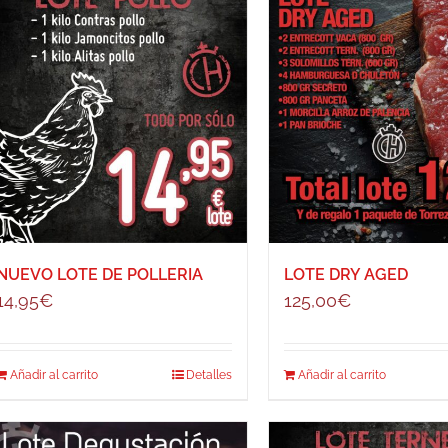
NUEVO LOTE DE POLLERIA
LOTE DRY AGED
14,95
€
125,00
€
Añadir al carrito
Detalles
Añadir al carrito