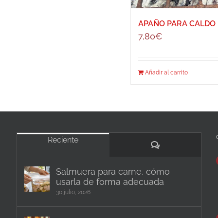
APAÑO PARA CALDO
7,80
€
Añadir al carrito
Reciente
Comentarios
Salmuera para carne, cómo
usarla de forma adecuada
30 julio, 2026