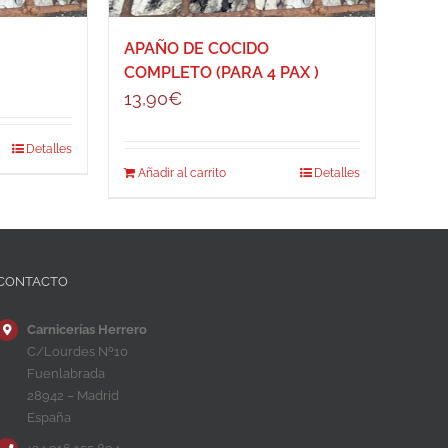
APAÑO DE COCIDO
COMPLETO (PARA 4 PAX )
13,90
€
Detalles
Añadir al carrito
Detalles
CONTACTO
Carnicerías Herrero
C/Lourdes Nº10
Fuenlabrada
28942 – Madrid
España