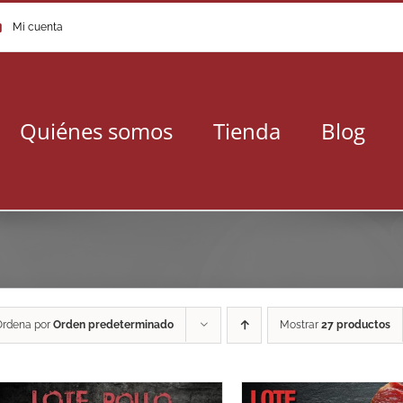
Mi cuenta
Quiénes somos
Tienda
Blog
Ordena por
Orden predeterminado
Mostrar
27 productos