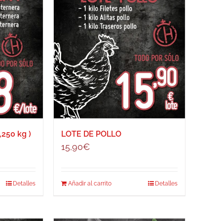
250 kg )
LOTE DE POLLO
15,90
€
Detalles
Añadir al carrito
Detalles