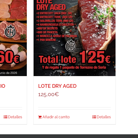
IO
LOTE DRY AGED
125,00
€
Detalles
Añadir al carrito
Detalles