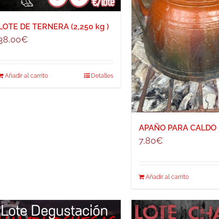
LOTE DE TERNERA (2,250 kg )
38,00
€
Añadir al carrito
Detalles
APAÑO PARA CALDO
7,80
€
Añadir al carrito