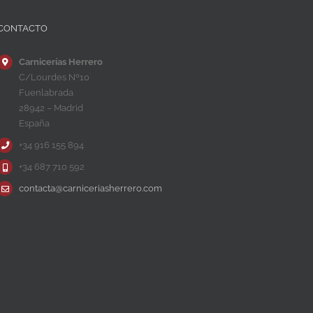
CONTACTO
Carnicerías Herrero
C/Lourdes Nº10
Fuenlabrada
28942 – Madrid
España
+34 916 155 894
+34 687 710 592
contacta@carniceriasherrero.com