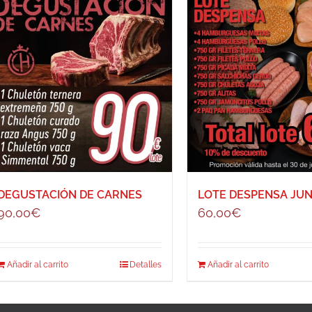
DEGUSTACIÓN DE CARNES
LOTE DESPENSA JUN
90,00
€
60,00
€
Añadir al carrito
Detalles
Añadir al carrito