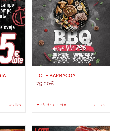
RÍA
LOTE BARBACOA
79,00
€
Detalles
Añadir al carrito
Detalles