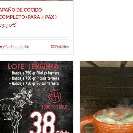
APAÑO DE COCIDO
COMPLETO (PARA 4 PAX )
13,90
€
Añadir al carrito
Detalles