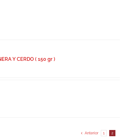
A Y CERDO ( 150 gr )
Anterior
1
2