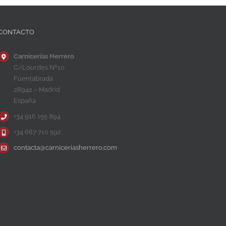
CONTACTO
Carnicerías Herrero
C/Lourdes Nº10
Fuenlabrada
28942 – Madrid
España
+34 916 155 894
+34 687 710 592
contacta@carniceriasherrero.com