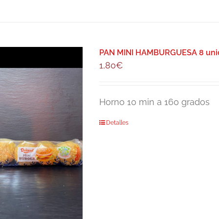
PAN MINI HAMBURGUESA 8 uni
1,80
€
Horno 10 min a 160 grados
Detalles