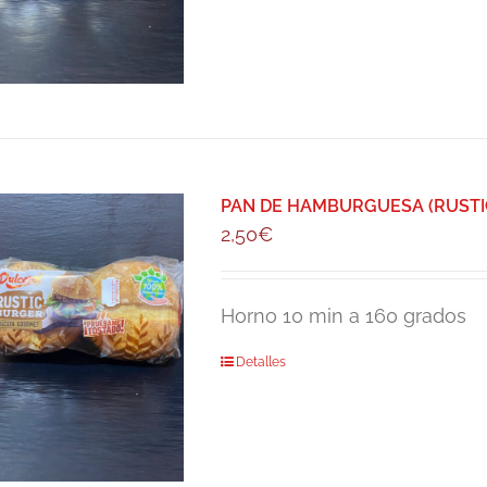
PAN DE HAMBURGUESA (RUSTIC
2,50
€
Horno 10 min a 160 grados
Detalles